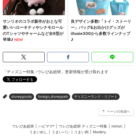
「ディズニー特集 -ウレぴあ総研」更新情報が受け取れます
disneygoods
foreign_disneypark
ディズニーランド・リゾート
>
ページの先頭へ
ウレぴあ総研
|
ハピママ*
|
ウレぴあ総研 ディズニー特集
|
mimot.
|
うまいめし
|
うまいパン
|
うまい肉
|
Medery.