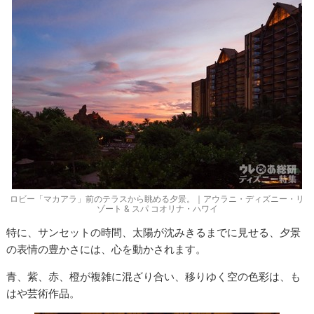
ロビー「マカアラ」前のテラスから眺める夕景。｜アウラニ・ディズニー・リ
ゾート & スパ コオリナ・ハワイ
特に、サンセットの時間、太陽が沈みきるまでに見せる、夕景
の表情の豊かさには、心を動かされます。
青、紫、赤、橙が複雑に混ざり合い、移りゆく空の色彩は、も
はや芸術作品。