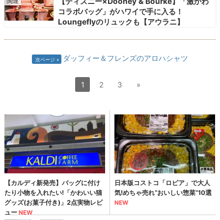
【ディズニー×Dooney & Bourke】「激かわ
コラボバッグ」がハワイで手に入る！
Loungeflyのリュックも【アウラニ】
ダッフィー＆フレンズのアロハシャツ
次ページ
1
2
3
»