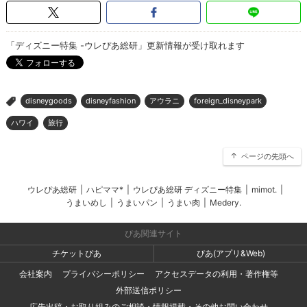
「ディズニー特集 -ウレぴあ総研」更新情報が受け取れます
disneygoods
disneyfashion
アウラニ
foreign_disneypark
>
ハワイ
旅行
ページの先頭へ
ウレぴあ総研
|
ハピママ*
|
ウレぴあ総研 ディズニー特集
|
mimot.
|
うまいめし
|
うまいパン
|
うまい肉
|
Medery.
ぴあ関連サイト
チケットぴあ
ぴあ(アプリ&Web)
会社案内
プライバシーポリシー
アクセスデータの利用・著作権等
外部送信ポリシー
広告出稿・お取り組みのご相談・情報掲載・その他お問い合わせ