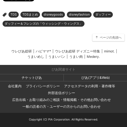
TDS
TDSまとめ
disneygoods
disneyfashion
ダッフィー
>
ダッフィー＆フレンズの「ウィッシング・ウィングス」
ページの先頭へ
ウレぴあ総研
|
ハピママ*
|
ウレぴあ総研 ディズニー特集
|
mimot.
|
うまいめし
|
うまいパン
|
うまい肉
|
Medery.
ぴあ関連サイト
チケットぴあ
ぴあ(アプリ&Web)
会社案内
プライバシーポリシー
アクセスデータの利用・著作権等
外部送信ポリシー
広告出稿・お取り組みのご相談・情報掲載・その他お問い合わせ
一般の読者の方・ユーザーの方からのお問い合わせ
Copyright (C) PIA Corporation. All Rights Reserved.