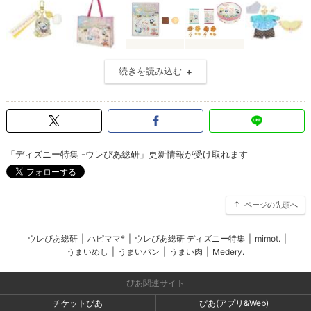
続きを読み込む
「ディズニー特集 -ウレぴあ総研」更新情報が受け取れます
ページの先頭へ
ウレぴあ総研
|
ハピママ*
|
ウレぴあ総研 ディズニー特集
|
mimot.
|
うまいめし
|
うまいパン
|
うまい肉
|
Medery.
ぴあ関連サイト
チケットぴあ
ぴあ(アプリ&Web)