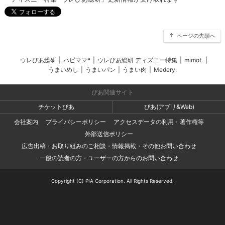
ページの先頭へ
ウレぴあ総研
|
ハピママ*
|
ウレぴあ総研 ディズニー特集
|
mimot.
|
うまいめし
|
うまいパン
|
うまい肉
|
Medery.
ぴあ関連サイト
チケットぴあ
ぴあ(アプリ&Web)
会社案内
プライバシーポリシー
アクセスデータの利用・著作権等
外部送信ポリシー
広告出稿・お取り組みのご相談・情報掲載・その他お問い合わせ
一般の読者の方・ユーザーの方からのお問い合わせ
Copyright (C) PIA Corporation. All Rights Reserved.