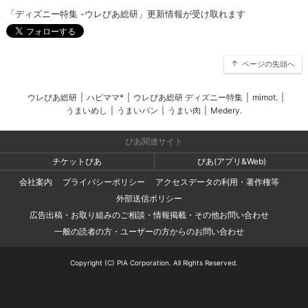
「ディズニー特集 -ウレぴあ総研」更新情報が受け取れます
ページの先頭へ
ウレぴあ総研
|
ハピママ*
|
ウレぴあ総研 ディズニー特集
|
mimot.
|
うまいめし
|
うまいパン
|
うまい肉
|
Medery.
ぴあ関連サイト
チケットぴあ
ぴあ(アプリ&Web)
会社案内
プライバシーポリシー
アクセスデータの利用・著作権等
外部送信ポリシー
広告出稿・お取り組みのご相談・情報掲載・その他お問い合わせ
一般の読者の方・ユーザーの方からのお問い合わせ
Copyright (C) PIA Corporation. All Rights Reserved.