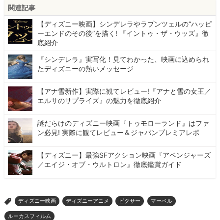
関連記事
【ディズニー映画】シンデレラやラプンツェルの“ハッピ
ーエンドのその後”を描く! 『イントゥ・ザ・ウッズ』徹
底紹介
『シンデレラ』実写化！見てわかった、映画に込められ
たディズニーの熱いメッセージ
【アナ雪新作】実際に観てレビュー!『アナと雪の女王／
エルサのサプライズ』の魅力を徹底紹介
謎だらけのディズニー映画『トゥモローランド』はファ
ン必見! 実際に観てレビュー＆ジャパンプレミアレポ
【ディズニー】最強SFアクション映画『アベンジャーズ
／エイジ・オブ・ウルトロン』徹底鑑賞ガイド
ディズニー映画
ディズニーアニメ
ピクサー
マーベル
>
ルーカスフィルム