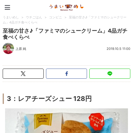
うまいめし
うまいめし
>
ウチごはん
>
コンビニ
>
至福の甘さ♪「ファミマのシュークリー
ム」4品ガチ食べくらべ
至福の甘さ♪「ファミマのシュークリーム」4品ガチ
食べくらべ
上原 純
2019.10.5 11:00
3：レアチーズシュー 128円