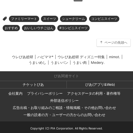
ファミリーマート
スイーツ
シュークリーム
コンビニスイーツ
>
おすすめ
おいしいウチごはん
#コンビニスイーツ
ページの先頭へ
ウレぴあ総研
|
ハピママ*
|
ウレぴあ総研 ディズニー特集
|
mimot.
|
うまいめし
|
うまいパン
|
うまい肉
|
Medery.
ぴあ関連サイト
チケットぴあ
ぴあ(アプリ&Web)
会社案内
プライバシーポリシー
アクセスデータの利用・著作権等
外部送信ポリシー
広告出稿・お取り組みのご相談・情報掲載・その他お問い合わせ
一般の読者の方・ユーザーの方からのお問い合わせ
Copyright (C) PIA Corporation. All Rights Reserved.