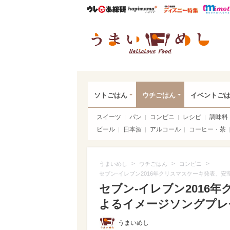
ウレぴあ総研
ハピママ*
ウレぴあ
うま
ソトごはん
ウチごはん
イベントご
スイーツ
パン
コンビニ
レシピ
調味料
ビール
日本酒
アルコール
コーヒー・茶
>
>
>
うまいめし
ウチごはん
コンビニ
セブン‐イレブン2016年クリスマスケーキ発表、
セブン‐イレブン2016
よるイメージソングプレ
うまいめし