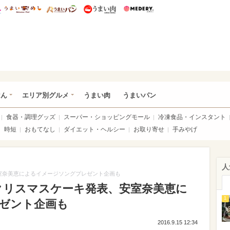
総研 ディズニー特集
mimot.
うまいめし
うまいパン
うまい肉
Medery.
いめし
はん
エリア別グルメ
うまい肉
うまいパン
食器・調理グッズ
スーパー・ショッピングモール
冷凍食品・インスタント
時短
おもてなし
ダイエット・ヘルシー
お取り寄せ
手みやげ
人
安室奈美恵によるイメージソングプレゼント企画も
年クリスマスケーキ発表、安室奈美恵に
1
ゼント企画も
2016.9.15 12:34