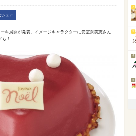
2
kでシェア
スケーキ展開が発表。イメージキャラクターに安室奈美恵さん
3
グも！
4
5