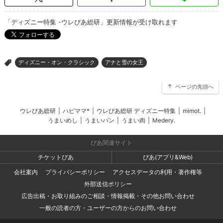
「ディズニー特集 -ウレぴあ総研」更新情報が受け取れます
ディズニー・オン・クラシック
アナと雪の女王
>
ページの先頭へ
ウレぴあ総研
|
ハピママ*
|
ウレぴあ総研 ディズニー特集
|
mimot.
|
うまいめし
|
うまいパン
|
うまい肉
|
Medery.
ぴあ関連サイト
チケットぴあ
ぴあ(アプリ&Web)
会社案内
プライバシーポリシー
アクセスデータの利用・著作権等
外部送信ポリシー
広告出稿・お取り組みのご相談・情報掲載・その他お問い合わせ
一般の読者の方・ユーザーの方からのお問い合わせ