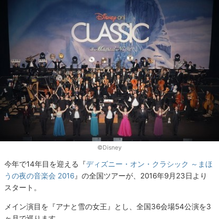
©Disney
今年で14年目を迎える『
ディズニー・オン・クラシック ～まほ
うの夜の音楽会 2016
』の全国ツアーが、2016年9月23日より
スタート。
メイン演目を『アナと雪の女王』とし、全国36会場54公演を3
ヶ月で巡ります。