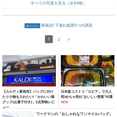
すべての写真を見る（全84枚）
要確認! 子連れ鑑賞5つの課題
次ページ
1
2
»