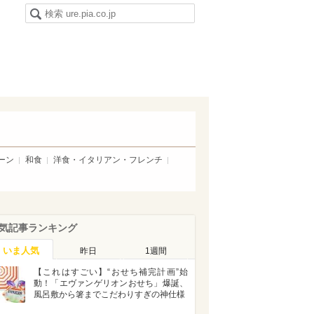
ーン
和食
洋食・イタリアン・フレンチ
気記事ランキング
いま人気
昨日
1週間
【これはすごい】“おせち補完計画”始
動！「エヴァンゲリオンおせち」爆誕、
風呂敷から箸までこだわりすぎの神仕様