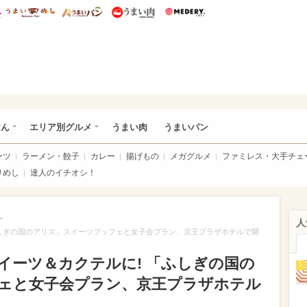
総研 ディズニー特集
mimot.
うまいめし
うまいパン
うまい肉
Medery.
いめし
はん
エリア別グルメ
うまい肉
うまいパン
ーツ
ラーメン・餃子
カレー
揚げもの
メガグルメ
ファミレス・大手チェ
りめし
達人のイチオシ！
>
人
ふしぎの国のアリス」スイーツブッフェと女子会プラン、京王プラザホテルで開
イーツ＆カクテルに! 「ふしぎの国の
1
ェと女子会プラン、京王プラザホテル