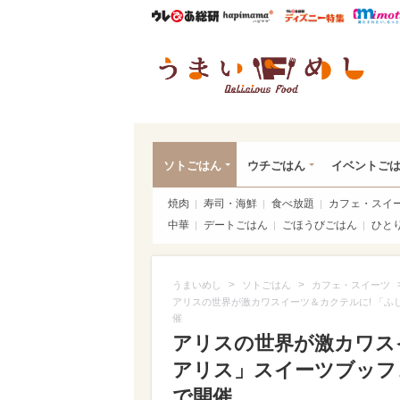
ウレぴあ総研
ハピママ*
ウレぴあ
うま
ソトごはん
ウチごはん
イベントご
焼肉
寿司・海鮮
食べ放題
カフェ・スイ
中華
デートごはん
ごほうびごはん
ひと
>
>
うまいめし
ソトごはん
カフェ・スイーツ
アリスの世界が激カワスイーツ＆カクテルに! 「
催
アリスの世界が激カワス
アリス」スイーツブッフ
で開催