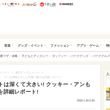
総研 ディズニー特集
mimot.
うまいめし
うまいパン
うまい肉
Medery.
ズニー特集 -ウレぴあ総研
音楽
グッズ・イベント
ファッション
アプリ・ゲーム
特
裏ワザ・攻略
子どもとディズニー
ダッフィー
パークグッズ
パークグルメ
>
>
リゾート
東京ディズニーシー
人
ー・アンも仲間入りした可愛い魅力を詳細レポート!
トは深くて大きい! クッキー・アンも
1
を詳細レポート!
2020.1.26 6:30
2