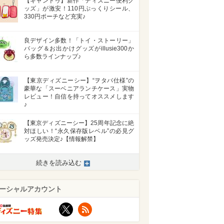
【キャンドゥ】新作「ディズニー便利グ
ッズ」が激安！110円ぷっくりシール、
330円ポーチなど充実♪
良デザイン多数！「トイ・ストーリー」
バッグ＆お出かけグッズがillusie300か
ら多数ラインナップ♪
【東京ディズニーシー】“ヲタバ仕様”の
豪華な「スーベニアランチケース」実物
レビュー！自信を持ってオススメします
♪
【東京ディズニーシー】25周年記念に絶
対ほしい！“永久保存版レベル”の必見グ
ッズ発売決定♪【情報解禁】
続きを読み込む
ーシャルアカウント
X
RSS