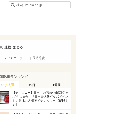
集･連載･まとめ
ディズニーホテル
周辺施設
気記事ランキング
いま人気
昨日
1週間
【ディズニー】日本中の“激かわ最新グッ
ズ”が大集合！「日本最大級グッズイベン
ト」現地の人気アイテムをレポ【8/16ま
で】