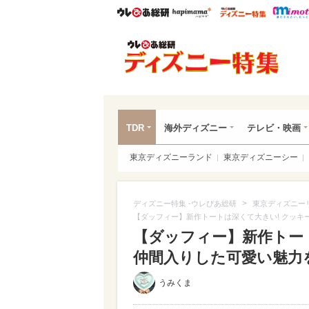
ウレぴあ総研
ハピママ*
ウレぴあ
ディ
TDR
海外ディズニー
テレビ・映画
東京ディズニーランド
東京ディズニーシー
>
ディズニー特集 -ウレぴあ総研
東京ディズニー
【ダッフィー】新作トートは深くて大きい! クッキ
【ダッフィー】新作トー
仲間入りした可愛い魅力
うみくま