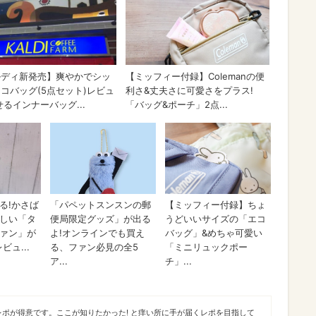
ポが得意です。ここが知りたかった! と痒い所に手が届くレポを目指して