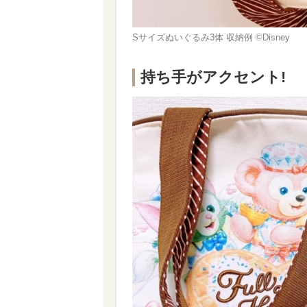
Sサイズぬいぐるみ3体 収納例 ©Disney
持ち手がアクセント!