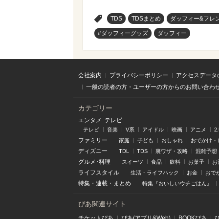
>
TDS
TDSまとめ
ダッフィー&フレ
#ダッフィーグッズ
ダッフィー
会社案内
プライバシーポリシー
アクセスデータ
一般の読者の方・ユーザーの方からのお問い合わ
カテゴリー
エンタメ･テレビ
テレビ
音楽
V系
アイドル
映画
アニメ
2
ファミリー
家庭
子ども
おしゃれ
おでかけ・
ディズニー
TDL
TDS
裏ワザ・攻略
混雑予想
グルメ･料理
スイーツ
食品
飲料
お菓子
お
ライフスタイル
生活・ライフハック
お金
おで
特集
・
連載
・
まとめ
特集『おいしいウチごはん』
ぴあ関連サイト
チケットぴあ
ぴあ(アプリ&Web)
BOOKぴあ