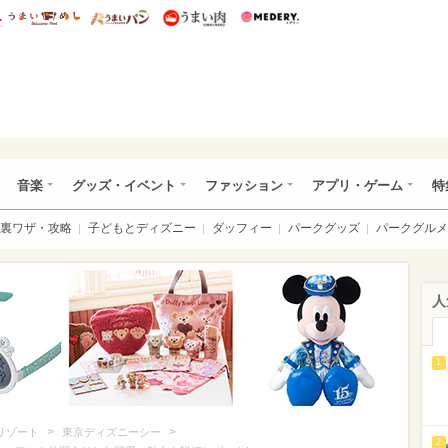
総研 ディズニー特集
mimot.
うまいめし
うまいパン
うまい肉
Medery.
ズニー特集 -ウレぴあ総研
音楽
グッズ・イベント
ファッション
アプリ・ゲーム
特
裏ワザ・攻略
子どもとディズニー
ダッフィー
パークグッズ
パークグルメ
人
1
>
>
リゾート
東京ディズニーシー
2