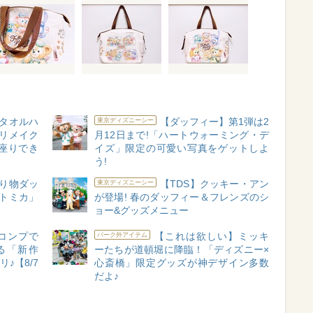
タオルハ
【ダッフィー】第1弾は2
東京ディズニーシー
 リメイク
月12日まで!「ハートウォーミング・デ
座りでき
イズ」限定の可愛い写真をゲットしよ
う!
り物ダッ
【TDS】クッキー・アン
東京ディズニーシー
トミカ」
が登場! 春のダッフィー＆フレンズのシ
ョー&グッズメニュー
コンプで
【これは欲しい】ミッキ
パーク外アイテム
る「新作
ーたちが道頓堀に降臨！「ディズニー×
♪【8/7
心斎橋」限定グッズが神デザイン多数
だよ♪