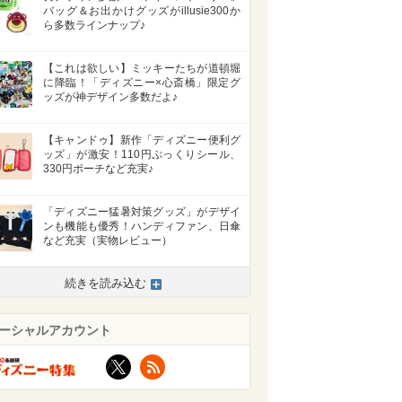
バッグ＆お出かけグッズがillusie300か
ら多数ラインナップ♪
【これは欲しい】ミッキーたちが道頓堀
に降臨！「ディズニー×心斎橋」限定グ
ッズが神デザイン多数だよ♪
【キャンドゥ】新作「ディズニー便利グ
ッズ」が激安！110円ぷっくりシール、
330円ポーチなど充実♪
「ディズニー猛暑対策グッズ」がデザイ
ンも機能も優秀！ハンディファン、日傘
など充実（実物レビュー）
続きを読み込む
ーシャルアカウント
X
RSS