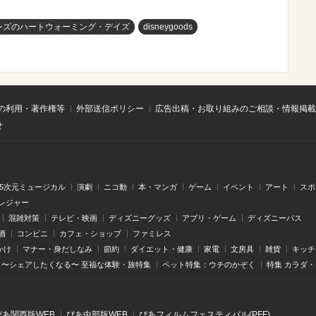
ンズのハートウォーミング・デイズ
disneygoods
の利用・著作権等
外部送信ポリシー
広告出稿・お取り組みのご相談・情報掲載
せ
.5次元ミュージカル
演劇
ニコ動
本・マンガ
ゲーム
イベント
アート
スポ
レジャー
混雑対策
テレビ・映画
ディズニーグッズ
アプリ・ゲーム
ディズニーパス
酒
コンビニ
カフェ・ショップ
ファミレス
かけ
マナー・身だしなみ
節約
ダイエット・健康
家電
文房具
雑貨
キッチ
〜シェアしたくなる〜 至福な体験・旅特集
ペット特集：ウチのかぞく
特集 カラダ
ぴあ関⻄版WEB
ぴあ中部版WEB
ぴあフィルムフェスティバル(PFF)