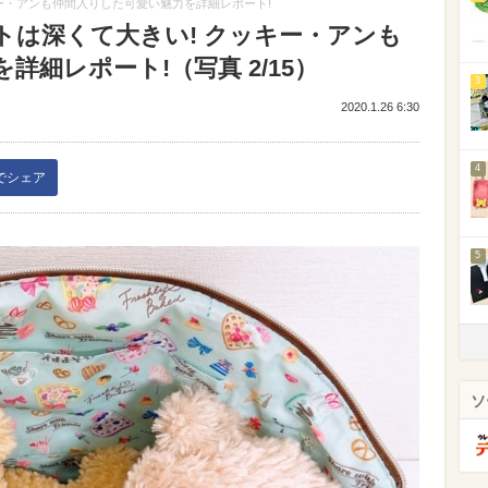
ー・アンも仲間入りした可愛い魅力を詳細レポート!
トは深くて大きい! クッキー・アンも
細レポート!（写真 2/15）
3
2020.1.26 6:30
4
kでシェア
5
ソ