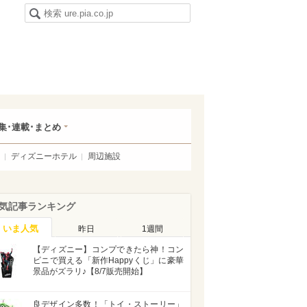
集･連載･まとめ
ディズニーホテル
周辺施設
気記事ランキング
いま人気
昨日
1週間
【ディズニー】コンプできたら神！コン
ビニで買える「新作Happyくじ」に豪華
景品がズラリ♪【8/7販売開始】
良デザイン多数！「トイ・ストーリー」