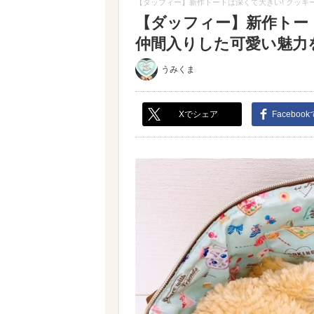
【ダッフィー】新作トートは深くて大きい! クッキ
【ダッフィー】新作トー
仲間入りした可愛い魅力を詳
うみくま
Xでシェア
Faceboo