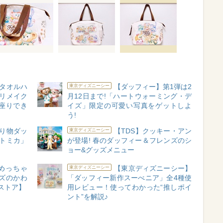
タオルハ
【ダッフィー】第1弾は2
東京ディズニーシー
 リメイク
月12日まで!「ハートウォーミング・デ
座りでき
イズ」限定の可愛い写真をゲットしよ
う!
り物ダッ
【TDS】クッキー・アン
東京ディズニーシー
トミカ」
が登場! 春のダッフィー＆フレンズのシ
ョー&グッズメニュー
めっちゃ
【東京ディズニーシー】
東京ディズニーシー
ズのかわ
「ダッフィー新作スーべニア」全4種使
ストア】
用レビュー！使ってわかった“推しポイ
ント”を解説♪