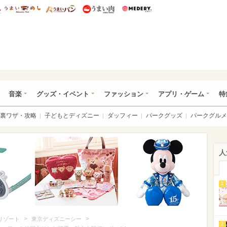
総研 ディズニー特集
mimot.
うまいめし
うまいパン
うまい肉
Medery.
ズニー特集 -ウレぴあ総研
音楽
グッズ・イベント
ファッション
アプリ・ゲーム
特
裏ワザ・攻略
子どもとディズニー
ダッフィー
パークグッズ
パークグルメ
人
1
>
>
リゾート
東京ディズニーシー
2