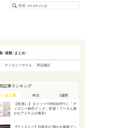
集･連載･まとめ
ディズニーホテル
周辺施設
気記事ランキング
いま人気
昨日
1週間
【即買い】ダイソーTHREEPPYに「デ
ィズニー新作グッズ」登場！プーさん激
かわアイテムが格安♪
【ディズニー】日本中の“激かわ最新グッ