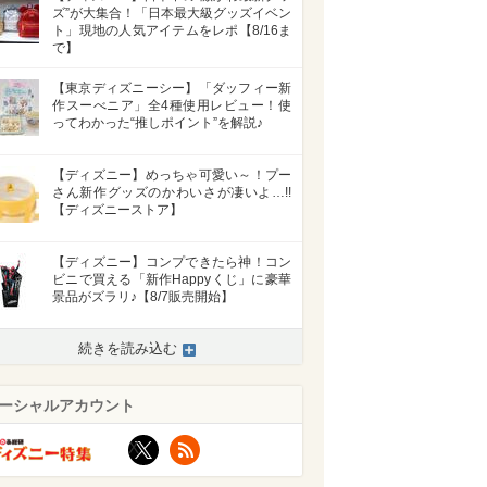
ズ”が大集合！「日本最大級グッズイベン
ト」現地の人気アイテムをレポ【8/16ま
で】
【東京ディズニーシー】「ダッフィー新
作スーべニア」全4種使用レビュー！使
ってわかった“推しポイント”を解説♪
【ディズニー】めっちゃ可愛い～！プー
さん新作グッズのかわいさが凄いよ…!!
【ディズニーストア】
【ディズニー】コンプできたら神！コン
ビニで買える「新作Happyくじ」に豪華
景品がズラリ♪【8/7販売開始】
続きを読み込む
ーシャルアカウント
X
RSS