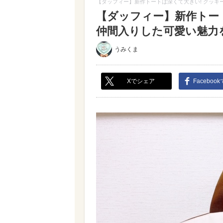
【ダッフィー】新作トートは深くて大きい! クッキ
【ダッフィー】新作トー
仲間入りした可愛い魅力を詳
うみくま
Xでシェア
Faceboo