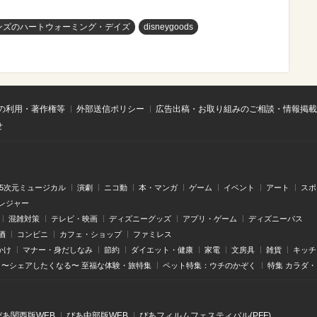
ンズのハートウォーミング・デイズ
disneygoods
の利用・著作権等
外部送信ポリシー
広告出稿・お取り組みのご相談・情報掲載
せ
.5次元ミュージカル
演劇
ニコ動
本・マンガ
ゲーム
イベント
アート
スポ
レジャー
混雑対策
テレビ・映画
ディズニーグッズ
アプリ・ゲーム
ディズニーパス
酒
コンビニ
カフェ・ショップ
ファミレス
かけ
マナー・身だしなみ
節約
ダイエット・健康
家電
文房具
雑貨
キッチ
〜シェアしたくなる〜 至福な体験・旅特集
ペット特集：ウチのかぞく
特集 カラダ
ぴあ関⻄版WEB
ぴあ中部版WEB
ぴあフィルムフェスティバル(PFF)