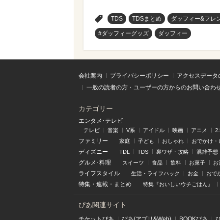
>
TDS
TDSまとめ
ダッフィー&フレ
#ダッフィーグッズ
ダッフィー
会社案内
プライバシーポリシー
アクセスデータ
一般の読者の方・ユーザーの方からのお問い合わ
カテゴリー
エンタメ･テレビ
テレビ
音楽
V系
アイドル
映画
アニメ
2
ファミリー
家庭
子ども
おしゃれ
おでかけ・
ディズニー
TDL
TDS
裏ワザ・攻略
混雑予想
グルメ･料理
スイーツ
食品
飲料
お菓子
お
ライフスタイル
生活・ライフハック
お金
おで
特集
・
連載
・
まとめ
特集『おいしいウチごはん』
ぴあ関連サイト
チケットぴあ
ぴあ(アプリ&Web)
BOOKぴあ