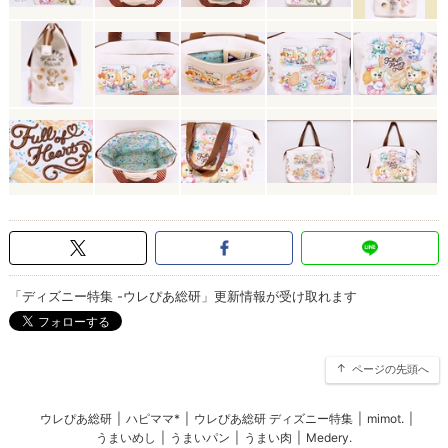
「ディズニー特集 -ウレぴあ総研」更新情報が受け取れます
ページの先頭へ
ウレぴあ総研
|
ハピママ*
|
ウレぴあ総研 ディズニー特集
|
mimot.
|
うまいめし
|
うまいパン
|
うまい肉
|
Medery.