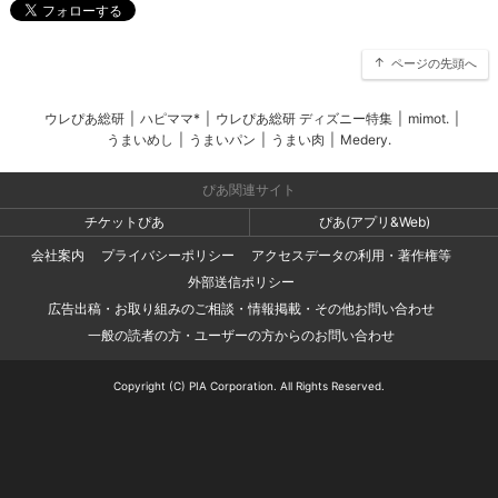
ページの先頭へ
ウレぴあ総研
|
ハピママ*
|
ウレぴあ総研 ディズニー特集
|
mimot.
|
うまいめし
|
うまいパン
|
うまい肉
|
Medery.
ぴあ関連サイト
チケットぴあ
ぴあ(アプリ&Web)
会社案内
プライバシーポリシー
アクセスデータの利用・著作権等
外部送信ポリシー
広告出稿・お取り組みのご相談・情報掲載・その他お問い合わせ
一般の読者の方・ユーザーの方からのお問い合わせ
Copyright (C) PIA Corporation. All Rights Reserved.