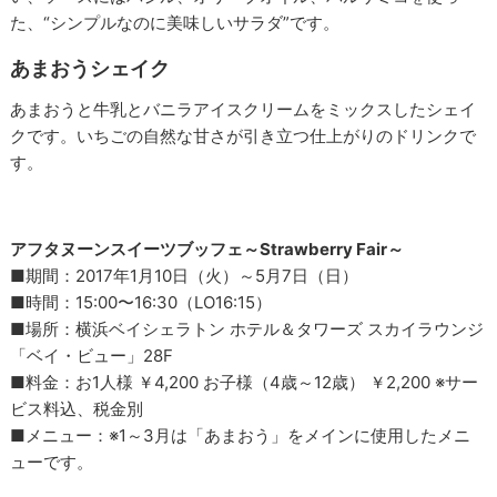
た、“シンプルなのに美味しいサラダ”です。
あまおうシェイク
あまおうと牛乳とバニラアイスクリームをミックスしたシェイ
クです。いちごの自然な甘さが引き立つ仕上がりのドリンクで
す。
アフタヌーンスイーツブッフェ～Strawberry Fair～
■期間：2017年1月10日（火）～5月7日（日）
■時間：15:00〜16:30（LO16:15）
■場所：横浜ベイシェラトン ホテル＆タワーズ スカイラウンジ
「ベイ・ビュー」28F
■料金：お1人様 ￥4,200 お子様（4歳～12歳） ￥2,200 ※サー
ビス料込、税金別
■メニュー：※1～3月は「あまおう」をメインに使用したメニ
ューです。