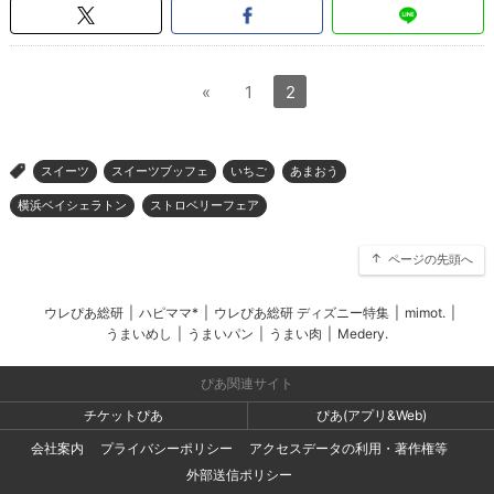
«
1
2
スイーツ
スイーツブッフェ
いちご
あまおう
>
横浜ベイシェラトン
ストロベリーフェア
ページの先頭へ
ウレぴあ総研
|
ハピママ*
|
ウレぴあ総研 ディズニー特集
|
mimot.
|
うまいめし
|
うまいパン
|
うまい肉
|
Medery.
ぴあ関連サイト
チケットぴあ
ぴあ(アプリ&Web)
会社案内
プライバシーポリシー
アクセスデータの利用・著作権等
外部送信ポリシー