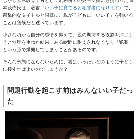
しかし臨床教育学者として刑務所での更生支援にも携わった岡
本茂樹氏は、著書『
いい子に育てると犯罪者になります
』で、
衝撃的なタイトルと同様に、親が子どもに「いい子」を強いる
ことは危険だと述べています。
小さな頃から自分の感情を抑えて、親の期待する役割を演じよ
うと無理を重ねた結果、ある瞬間に耐えきれなくなり「犯罪」
という形で爆発してしまうことがあるのです。
そんな事態にならないために、親はいったいどのように子ども
に接すればよいのでしょうか？
問題行動を起こす前はみんないい子だっ
た