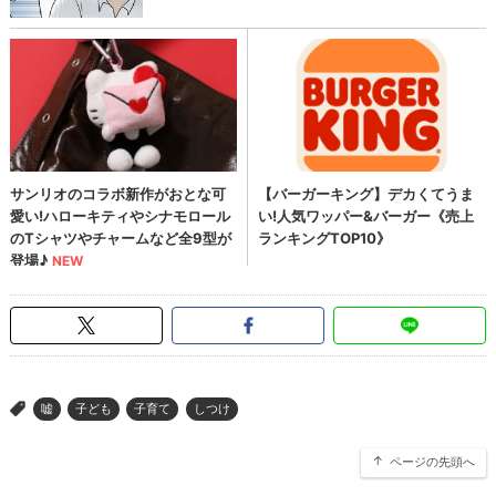
嘘
子ども
子育て
しつけ
>
ページの先頭へ