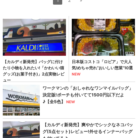
1
2
»