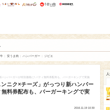
総研 ディズニー特集
mimot.
うまいめし
うまいパン
うまい肉
Medery.
い肉
し
牛
安うま肉
ハンバーガー
ジビエ
人
り新ハンバーガーが特別価格に! パティ無料券配布も、バーガーキングで実施
ニンニク×チーズ」がっつり新ハンバー
1
ティ無料券配布も、バーガーキングで実
2016.11.19 10:30
2