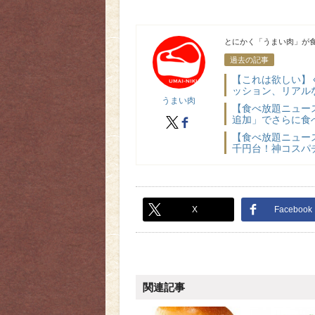
うまい肉
とにかく「うまい肉」が食
過去の記事
【これは欲しい】
ッション、リアル
うまい肉
【食べ放題ニュー
追加」でさらに食べ
X
facebook
【食べ放題ニュー
千円台！神コスパチ
X
Facebook
関連記事