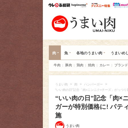
ウレぴあ総研
ハピママ*
ウレぴあ
うま
肉
魚
各地のうまい肉
うまいめ
牛肉
豚肉
鶏肉
焼肉
カレー
ブランド
>
>
>
うまい肉
肉
ハンバーガー
“いい肉の日”記念「肉×ニンニク×チーズ」がっつ
“いい肉の日”記念「肉×
ガーが特別価格に! パ
施
うまい肉