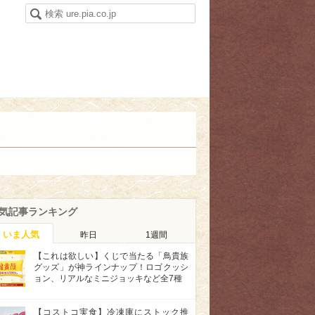
気記事ランキング
いま人気
昨日
1週間
【これは欲しい】くじで当たる「鳥貴族
グッズ」が神ラインナップ！ロゴクッシ
ョン、リアルなミニジョッキなど全7種
【コストコ実食】冷凍庫にストック推