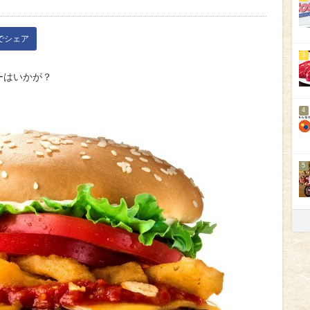
kでシェア
3
ガーはいかが？
4
5