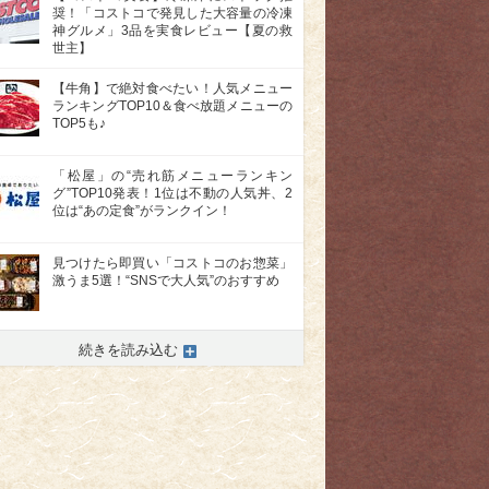
奨！「コストコで発見した大容量の冷凍
神グルメ」3品を実食レビュー【夏の救
世主】
【牛角】で絶対食べたい！人気メニュー
ランキングTOP10＆食べ放題メニューの
TOP5も♪
「松屋」の“売れ筋メニューランキン
グ”TOP10発表！1位は不動の人気丼、2
位は“あの定食”がランクイン！
見つけたら即買い「コストコのお惣菜」
激うま5選！“SNSで大人気”のおすすめ
続きを読み込む