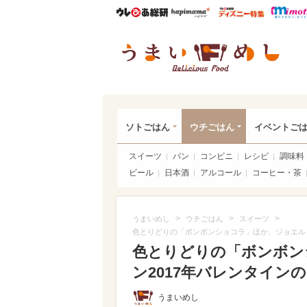
ウレぴあ総研
ハピママ*
ウレぴあ
うま
ソトごはん
ウチごはん
イベントご
スイーツ
パン
コンビニ
レシピ
調味料
ビール
日本酒
アルコール
コーヒー・茶
>
>
>
うまいめし
ウチごはん
スイーツ
色とりどりの「ボンボンショコラ」ほか、ジョエル・
色とりどりの「ボンボン
ン2017年バレンタイン
うまいめし