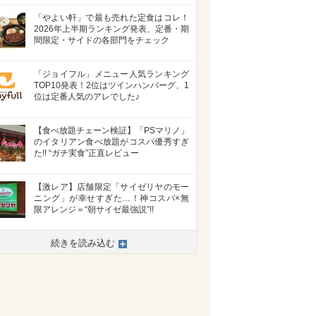
「やよい軒」で最も売れた定食はコレ！
2026年上半期ランキング発表、定番・期
間限定・サイドの各部門をチェック
「ジョイフル」メニュー人気ランキング
TOP10発表！2位はツインハンバーグ、1
位は定番人気のアレでした♪
【食べ放題チェーン検証】「PSマリノ」
のイタリアン食べ放題がコスパ優秀すぎ
た!! “ガチ実食”正直レビュー
【激レア】店舗限定「サイゼリヤのモー
ニング」が幸せすぎた…！神コスパ×無
限アレンジ＝“朝サイゼ最強説”!!
続きを読み込む