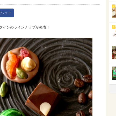
2
kでシェア
ンタインのラインナップが発表！
3
4
5