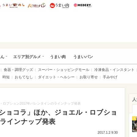
総研 ディズニー特集
mimot.
うまいめし
うまいパン
うまい肉
Medery.
いめし
はん
エリア別グルメ
うまい肉
うまいパン
食器・調理グッズ
スーパー・ショッピングモール
冷凍食品・インスタント
時短
おもてなし
ダイエット・ヘルシー
お取り寄せ
手みやげ
人
ロブション2017年バレンタインのラインナップ発表
ショコラ」ほか、ジョエル・ロブショ
1
のラインナップ発表
2017.1.2 9:30