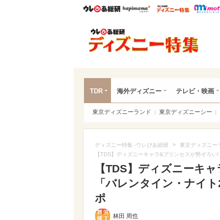
ウレぴあ総研
ハピママ*
ウレぴあ
ディ
TDR
海外ディズニー
テレビ・映画
東京ディズニーランド
東京ディズニーシー
>
ディズニー特集 -ウレぴあ総研
東京ディズニー
【TDS】ディズニーキャラ&プリンセスが勢ぞろい! 10
【TDS】ディズニーキャ
「バレンタイン・ナイト2017
ポ
林田 周也