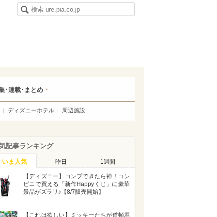
集･連載･まとめ
ディズニーホテル
周辺施設
気記事ランキング
いま人気
昨日
1週間
【ディズニー】コンプできたら神！コン
ビニで買える「新作Happyくじ」に豪華
景品がズラリ♪【8/7販売開始】
【これは欲しい】ミッキーたちが道頓堀