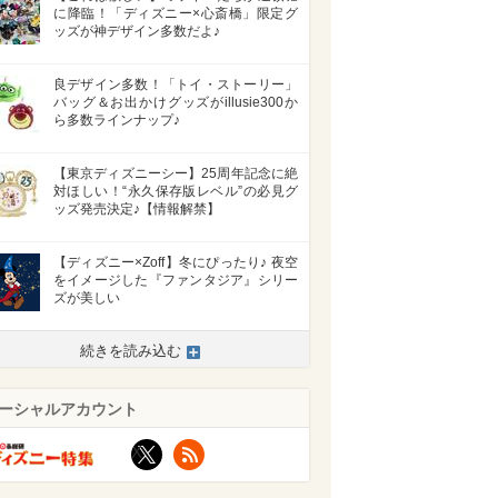
に降臨！「ディズニー×心斎橋」限定グ
ッズが神デザイン多数だよ♪
良デザイン多数！「トイ・ストーリー」
バッグ＆お出かけグッズがillusie300か
ら多数ラインナップ♪
【東京ディズニーシー】25周年記念に絶
対ほしい！“永久保存版レベル”の必見グ
ッズ発売決定♪【情報解禁】
【ディズニー×Zoff】冬にぴったり♪ 夜空
をイメージした『ファンタジア』シリー
ズが美しい
続きを読み込む
ーシャルアカウント
X
RSS