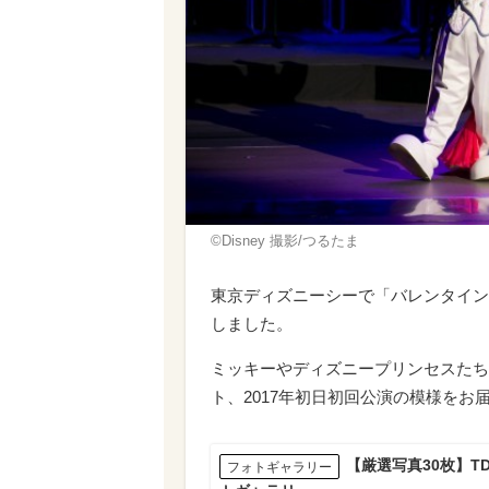
©Disney 撮影/つるたま
東京ディズニーシーで「バレンタイン・ナイト
しました。
ミッキーやディズニープリンセスたち
ト、2017年初日初回公演の模様をお
【厳選写真30枚】TDS
フォトギャラリー