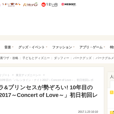
総研 ディズニー特集
mimot.
うまいめし
うまいパン
うまい肉
Medery.
ズニー特集 -ウレぴあ総研
音楽
グッズ・イベント
ファッション
アプリ・ゲーム
特
裏ワザ・攻略
子どもとディズニー
ダッフィー
パークグッズ
パークグルメ
>
>
リゾート
東京ディズニーシー
人
年目の「バレンタイン・ナイト2017～Concert of Love～」初日初回レポ
ラ&プリンセスが勢ぞろい! 10年目の
1
～Concert of Love～」初日初回レ
2017.1.23 10:10
2