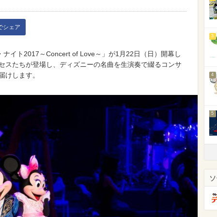
kでシェア
3
2017～Concert of Love～」が1月22日（日）開幕し
ンセスたちが登場し、ディズニーの名曲を生演奏で綴るコンサ
お届けします。
4
5
ソ