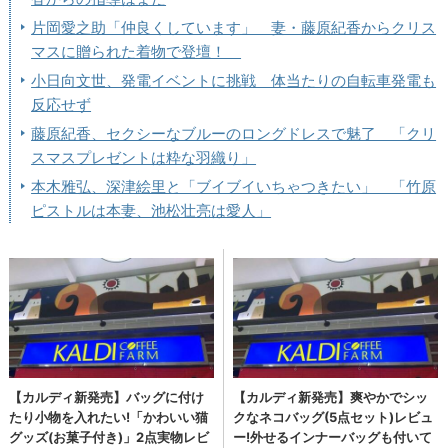
片岡愛之助「仲良くしています」 妻・藤原紀香からクリス
マスに贈られた着物で登壇！
小日向文世、発電イベントに挑戦 体当たりの自転車発電も
反応せず
藤原紀香、セクシーなブルーのロングドレスで魅了 「クリ
スマスプレゼントは粋な羽織り」
本木雅弘、深津絵里と「ブイブイいちゃつきたい」 「竹原
ピストルは本妻、池松壮亮は愛人」