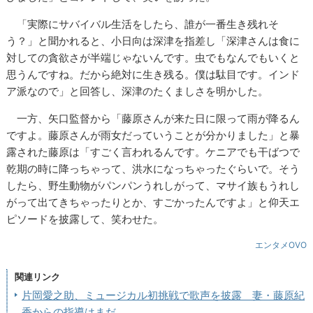
「実際にサバイバル生活をしたら、誰が一番生き残れそ
う？」と聞かれると、小日向は深津を指差し「深津さんは食に
対しての貪欲さが半端じゃないんです。虫でもなんでもいくと
思うんですね。だから絶対に生き残る。僕は駄目です。インド
ア派なので」と回答し、深津のたくましさを明かした。
一方、矢口監督から「藤原さんが来た日に限って雨が降るん
ですよ。藤原さんが雨女だっていうことが分かりました」と暴
露された藤原は「すごく言われるんです。ケニアでも干ばつで
乾期の時に降っちゃって、洪水になっちゃったぐらいで。そう
したら、野生動物がパンパンうれしがって、マサイ族もうれし
がって出てきちゃったりとか、すごかったんですよ」と仰天エ
ピソードを披露して、笑わせた。
エンタメOVO
関連リンク
片岡愛之助、ミュージカル初挑戦で歌声を披露 妻・藤原紀
香からの指導はまだ