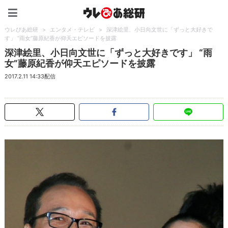
ウレぴあ総研（うれぴあ）
ウレぴあ総研
>
エンタメ・テレビ
>
深津絵里、小日向文世に「ずっと大好きで
す」 “雨女”藤原紀香が仰天エピソードを披露
深津絵里、小日向文世に「ずっと大好きです」 “雨
女”藤原紀香が仰天エピソードを披露
2017.2.11 14:33配信