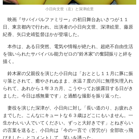
小日向文世（左）と深津絵里
映画『サバイバルファミリー』の初日舞台あいさつが１１
日、東京都内で行われ、出演者の小日向文世、深津絵里、藤原
紀香、矢口史靖監督ほかが登場した。
本作は、ある日突然、電気や情報が絶たれ、超絶不自由生活
を強いられたサバイバル能力ゼロの“鈴木家”の奮闘振りと絆を
描く。
鈴木家の父親役を演じた小日向は「おととし１１月に豚に振
り落とされて、癒やされぬまま、水温７度の川に無理矢理入れ
られて、あれから１年３カ月、こうやってお披露目する日がき
ました。今日は感無量です」と過酷な撮影を振り返った。
妻役を演じた深津が、小日向に対し「長い道のり、お疲れさ
までした。こんなにキュートな６３歳はどこにもいません。一
生かわいい人でいてください。ずっと大好きです」とねぎらい
の言葉を送ると、小日向は「今の一言で（苦労が）全部吹っ飛
びました」とコメントして、笑いを誘った。