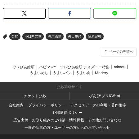
芸能
小日向文世
深津絵里
矢口史靖
藤原紀香
>
ページの先頭へ
ウレぴあ総研
|
ハピママ*
|
ウレぴあ総研 ディズニー特集
|
mimot.
|
うまいめし
|
うまいパン
|
うまい肉
|
Medery.
ぴあ関連サイト
チケットぴあ
ぴあ(アプリ&Web)
会社案内
プライバシーポリシー
アクセスデータの利用・著作権等
外部送信ポリシー
広告出稿・お取り組みのご相談・情報掲載・その他お問い合わせ
一般の読者の方・ユーザーの方からのお問い合わせ