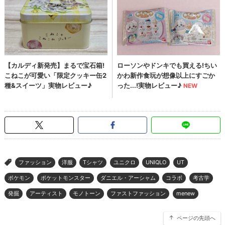
ファッション
洋服
Tシャツ
ユニクロ
UNIQLO
UT
>
ポケモン
ポケットモンスター
ダニエル・アーシャム
コラボ
考古学
発掘
アーティスト
モノトーン
ファストファッション
menew
ページの先頭へ