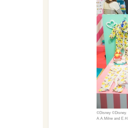
©Disney ©︎Disney.
A.A.Milne and E.H