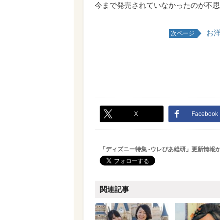
今まで発売されていなかったのが不思
お
次ページ
X
Facebook
「ディズニー特集 -ウレぴあ総研」更新情報
関連記事