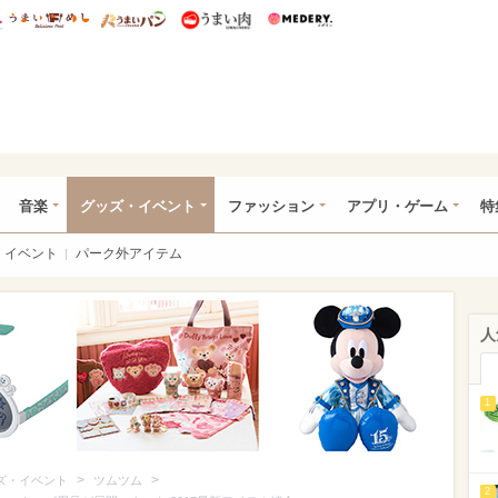
総研 ディズニー特集
mimot.
うまいめし
うまいパン
うまい肉
Medery.
ズニー特集 -ウレぴあ総研
音楽
グッズ・イベント
ファッション
アプリ・ゲーム
特
イベント
パーク外アイテム
人
1
>
>
ズ・イベント
ツムツム
2