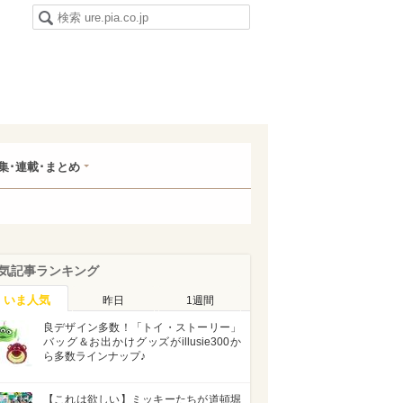
集･連載･まとめ
気記事ランキング
いま人気
昨日
1週間
良デザイン多数！「トイ・ストーリー」
バッグ＆お出かけグッズがillusie300か
ら多数ラインナップ♪
【これは欲しい】ミッキーたちが道頓堀