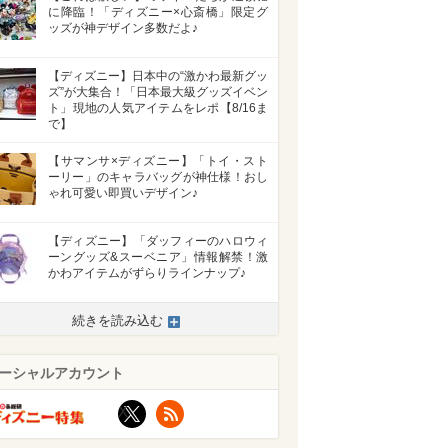
に降臨！「ディズニー×心斎橋」限定グ
ッズが神デザイン多数だよ♪
【ディズニー】日本中の“激かわ最新グッ
ズ”が大集合！「日本最大級グッズイベン
ト」現地の人気アイテムをレポ【8/16ま
で】
【サマンサ×ディズニー】「トイ・スト
ーリー」のキャラバッグが神仕様！おし
ゃれ可愛い即買いデザイン♪
【ディズニー】「ダッフィーのハロウィ
ーングッズ&スーベニア」情報解禁！激
かわアイテムがずらりラインナップ♪
続きを読み込む
ーシャルアカウント
X
RSS