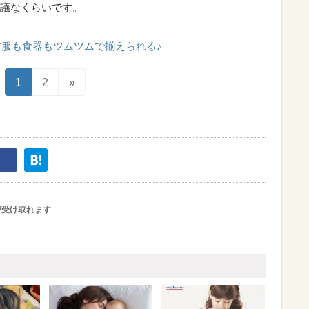
議なくらいです。
洋服も食器もツムツムで揃えられる♪
1
2
»
が受け取れます