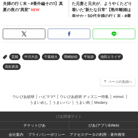
芸能
中川大志
千葉雄大
岡崎紗絵
平祐奈
池田エライザ
>
高杉真宙
ページの先頭へ
ウレぴあ総研
|
ハピママ*
|
ウレぴあ総研 ディズニー特集
|
mimot.
|
うまいめし
|
うまいパン
|
うまい肉
|
Medery.
ぴあ関連サイト
チケットぴあ
ぴあ(アプリ&Web)
会社案内
プライバシーポリシー
アクセスデータの利用・著作権等