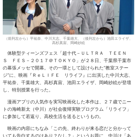
（前列左から）平祐奈、中川大志、千葉雄大、（後列左から）池田エライザ、
高杉真宙、岡崎紗絵
体験型ティーンズフェス「超十代－ＵＬＴＲＡ ＴＥＥＮ
Ｓ ＦＥＳ－２０１７＠ＴＯＫＹＯ」が２８日、千葉県千葉市
の幕張メッセで開幕。その一環として設けられた“教室ステー
ジ”に、映画『ＲｅＬＩＦＥ リライフ』に出演した中川大志、
平祐奈、千葉雄大、高杉真宙、池田エライザ、岡崎紗絵が登壇
し、特別授業を行った。
漫画アプリの人気作を実写映画化した本作は、２７歳でニー
トの海崎新太（中川）が社会復帰実験プログラム「リライフ」
に参加して若返り、高校生活を送るというもの。
映画の内容にちなみ「この先、終わりが来る恋だと分かって
いても告白するのはあり？なし？」というお題に、中川は「あ