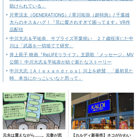
助けられている」
片寄涼太（GENERATIONS）/ 草川拓弥（超特急）/ 千葉雄
大らのキス＆ハグ！『兄に愛されすぎて困ってます』VR作
品配信
中川大志＆平祐奈、サプライズ卒業祝い ２７歳役演じた中
川は「武器を一切捨てて研究」
井上苑子 映画『ReLIFEリライフ』主題歌「メッセージ」MV
公開！ 中川大志＆平祐奈が紡ぐ新たなストーリー
中川大志［Ａｌｅｘａｎｄｒｏｓ］川上を絶賛 「最初見た
時、本当にかっこいいなと思って」