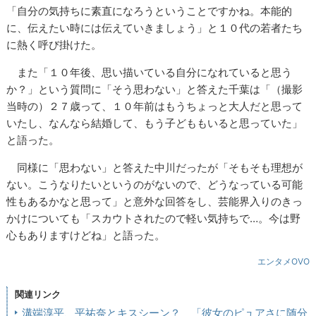
「自分の気持ちに素直になろうということですかね。本能的
に、伝えたい時には伝えていきましょう」と１０代の若者たち
に熱く呼び掛けた。
また「１０年後、思い描いている自分になれていると思う
か？」という質問に「そう思わない」と答えた千葉は「（撮影
当時の）２７歳って、１０年前はもうちょっと大人だと思って
いたし、なんなら結婚して、もう子どももいると思っていた」
と語った。
同様に「思わない」と答えた中川だったが「そもそも理想が
ない。こうなりたいというのがないので、どうなっている可能
性もあるかなと思って」と意外な回答をし、芸能界入りのきっ
かけについても「スカウトされたので軽い気持ちで…。今は野
心もありますけどね」と語った。
エンタメOVO
関連リンク
溝端淳平、平祐奈とキスシーン？ 「彼女のピュアさに随分