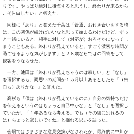
りです。やっぱり絶対に後悔すると思うし、終わりが来るから
こそ告白したい」と答えた。
同様に「あり」と答えた千葉は「普通、お付き合いをする時
は、この関係が続けばいいなと思って始まるわけだけど、ずっ
と一緒にいると、相手に対して（対応が）おろそかになってし
まうこともある。終わりが見えていると、すごく濃密な時間が
過ごせるような気がします」と２８歳ならではの回答をして、
観客をうならせた。
一方、池田は「終わりが見えちゃうのは寂しい」と「なし」
を選択するも、両思いの期間が１カ月以上あるとしたら「（告
白も）ありかな…」と答えた。
高杉も「僕は（終わりが見えているのに）自分の気持ちだけ
を伝えるというのはちょっと自己中かな」と「なし」を選択し
ていたが、「１年あるなら考える。でも（その後に別れるの
は）ちょっと寂しいですね」と揺れる思いを語った。
会場ではさまざまな意見交換がなされたが、最終的に中川が