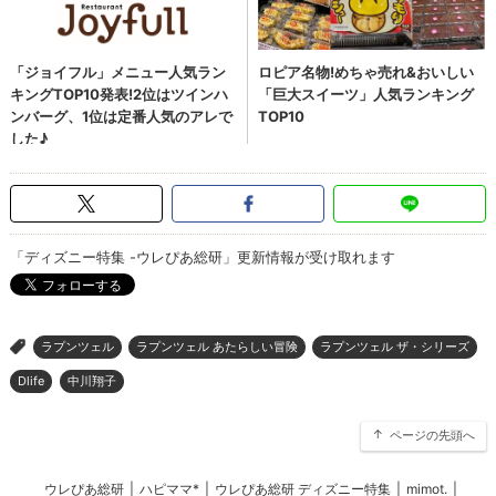
「ディズニー特集 -ウレぴあ総研」更新情報が受け取れます
ラプンツェル
ラプンツェル あたらしい冒険
ラプンツェル ザ・シリーズ
>
Dlife
中川翔子
ページの先頭へ
ウレぴあ総研
|
ハピママ*
|
ウレぴあ総研 ディズニー特集
|
mimot.
|