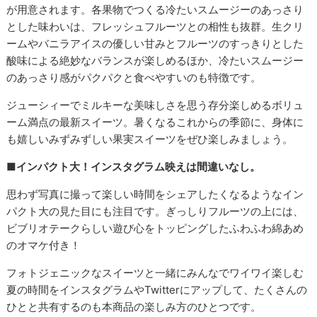
が用意されます。各果物でつくる冷たいスムージーのあっさり
とした味わいは、フレッシュフルーツとの相性も抜群。生クリ
ームやバニラアイスの優しい甘みとフルーツのすっきりとした
酸味による絶妙なバランスが楽しめるほか、冷たいスムージー
のあっさり感がパクパクと食べやすいのも特徴です。
ジューシィーでミルキーな美味しさを思う存分楽しめるボリュ
ーム満点の最新スイーツ。暑くなるこれからの季節に、身体に
も嬉しいみずみずしい果実スイーツをぜひ楽しみましょう。
■インパクト大！インスタグラム映えは間違いなし。
思わず写真に撮って楽しい時間をシェアしたくなるようなイン
パクト大の見た目にも注目です。ぎっしりフルーツの上には、
ビブリオテークらしい遊び心をトッピングしたふわふわ綿あめ
のオマケ付き！
フォトジェニックなスイーツと一緒にみんなでワイワイ楽しむ
夏の時間をインスタグラムやTwitterにアップして、たくさんの
ひとと共有するのも本商品の楽しみ方のひとつです。