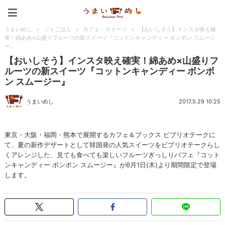
うまいめし
うまいめし
>
ソトごはん
>
カフェ・スイーツ
>
【おいしそう】インスタ映え確
実！綿あめ×山盛りフルーツの新スイーツ『コットンキャンディー ボンボン スムージ
ー』
【おいしそう】インスタ映え確実！綿あめ×山盛りフ
ルーツの新スイーツ『コットンキャンディー ボンボ
ン スムージー』
うまいめし
2017.5.29 10:25
東京・大阪・福岡・熊本で展開するカフェ＆ブックス ビブリオテークに
て、夏の新作デザートとして韓国発の人気スイーツをビブリオテークらし
くアレンジした、見ても食べても楽しいフルーツぎっしりパフェ『コット
ンキャンディー ボンボン スムージー』が6月1日(木)より期間限定で登場
します。