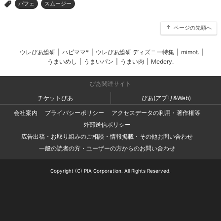
パフェ
スムージー
>
ページの先頭へ
ウレぴあ総研
|
ハピママ*
|
ウレぴあ総研 ディズニー特集
|
mimot.
|
うまいめし
|
うまいパン
|
うまい肉
|
Medery.
ぴあ関連サイト
チケットぴあ
ぴあ(アプリ&Web)
会社案内
プライバシーポリシー
アクセスデータの利用・著作権等
外部送信ポリシー
広告出稿・お取り組みのご相談・情報掲載・その他お問い合わせ
一般の読者の方・ユーザーの方からのお問い合わせ
Copyright (C) PIA Corporation. All Rights Reserved.