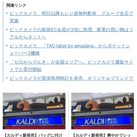
関連リンク
ビックカメラ、明日以降もレジ袋無料配布 グループ全店で
実施
ビックカメラの新規EC会員が3倍に急増、家電の買い物はリ
アルからネットへ
ビックカメラ、「TAG label by amadana」からポケットシ
ェーバー2機種
「ゼロからでんき」が全国エリアへ、ビックカメラ通販サイ
トでも受付開始
ビックカメラが置掛両用時計を発売、オリジナルブランドで