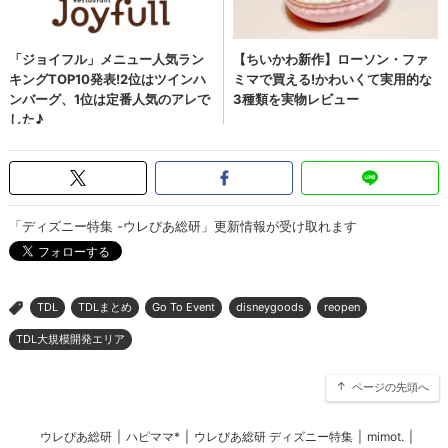
「ディズニー特集 -ウレぴあ総研」更新情報が受け取れます
TDL
TDLまとめ
Go To Event
disneygoods
reopen
>
TDL大規模開発エリア
ページの先頭へ
ウレぴあ総研
|
ハピママ*
|
ウレぴあ総研 ディズニー特集
|
mimot.
|