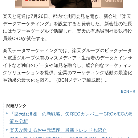
楽天と電通は7月26日、都内で共同会見を開き、新会社「楽天
データマーケティング」を設立すると発表した。新会社の社長
にはヤフーやグーグルで活躍した、楽天の有馬誠副社長執行役
員兼CROが就任する。
楽天データマーケティングでは、楽天グループのビッグデータ
と電通グループ保有のマスメディア・生活者のデータとインサ
イトなど独自のデータや知見を融合し、総合的なマーケティン
グソリューションを提供。企業のマーケティング活動の最適化
や効果の最大化を図る。（BCNメディア編成部）..
BCN＋R
関連リンク
「楽天経済圏」の新戦略、矢澤ECカンパニーCROがECの潮
流を分析
楽天が教えるお中元講座、最新トレンドも紹介