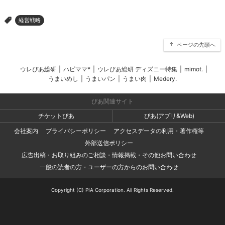
経営戦略
>
ページの先頭へ
ウレぴあ総研
|
ハピママ*
|
ウレぴあ総研 ディズニー特集
|
mimot.
|
うまいめし
|
うまいパン
|
うまい肉
|
Medery.
ぴあ関連サイト
チケットぴあ
ぴあ(アプリ&Web)
会社案内
プライバシーポリシー
アクセスデータの利用・著作権等
外部送信ポリシー
広告出稿・お取り組みのご相談・情報掲載・その他お問い合わせ
一般の読者の方・ユーザーの方からのお問い合わせ
Copyright (C) PIA Corporation. All Rights Reserved.