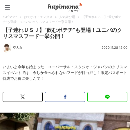
ハピママ*
ハピママ*
>
おでかけ・エンタメ
>
人気遊び場
>
【子連れＵＳＪ】”飲むポテ
チ”も登場！ユニバのクリスマスフード一挙公開！
【子連れＵＳＪ】”飲むポテチ”も登場！ユニバのク
リスマスフード一挙公開！
空人衣
2020.11.28 12:00
いよいよ今年も始まった、ユニバーサル・スタジオ・ジャパンのクリスマ
スイベントでは、今しか食べられないフードが目白押し！限定パスポート
特典でお得に楽しんで！