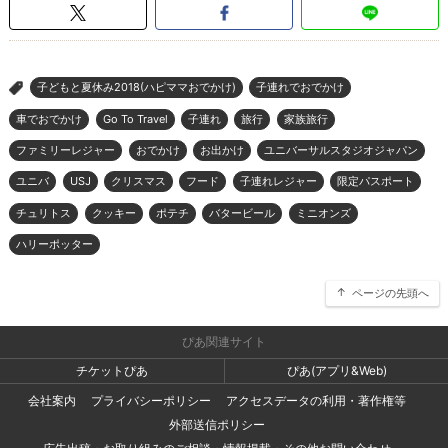
子どもと夏休み2018(ハピママおでかけ)
子連れでおでかけ
>
車でおでかけ
Go To Travel
子連れ
旅行
家族旅行
ファミリーレジャー
おでかけ
お出かけ
ユニバーサルスタジオジャパン
ユニバ
USJ
クリスマス
フード
子連れレジャー
限定パスポート
チュリトス
クッキー
ポテチ
バタービール
ミニオンズ
ハリーポッター
ページの先頭へ
ぴあ関連サイト
チケットぴあ
ぴあ(アプリ&Web)
会社案内
プライバシーポリシー
アクセスデータの利用・著作権等
外部送信ポリシー