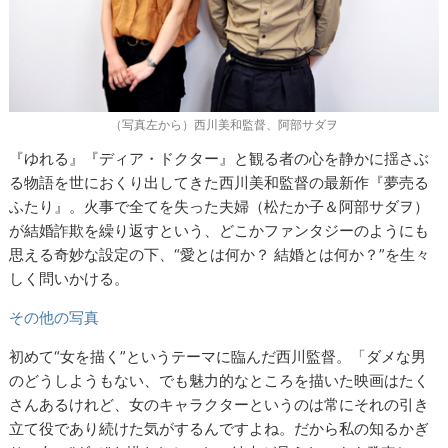
（写真左から）西川美和監督、阿部サダヲ
『ゆれる』『ディア・ドクター』と観る者の心を静かに揺さぶ
る物語を世におくり出してきた西川美和監督の最新作『夢売る
ふたり』。火事で全てを失った夫婦（松たか子＆阿部サダヲ）
が結婚詐欺を繰り返すという、どこかファンタジーのようにも
思える奇妙な設定の下、“愛とは何か？ 結婚とは何か？”を生々
しく問いかける。
その他の写真
初めて“女を描く”というテーマに臨んだ西川監督。「ダメな男
のどうしようもない、でも魅力的なところを描いた映画はたく
さんあるけれど、女のキャラクターというのは常にそれの引き
立て役であり続けた気がするんですよね。だから私の知るかぎ