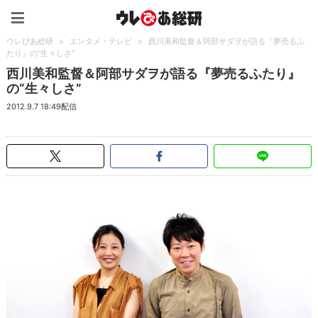
ウレぴあ総研（うれぴあ）
ウレぴあ総研
>
エンタメ・テレビ
>
西川美和監督＆阿部サダヲが語る『夢売るふ
たり』の“生々しさ”
西川美和監督＆阿部サダヲが語る『夢売るふたり』
の“生々しさ”
2012.9.7 18:49配信