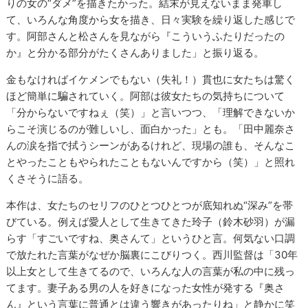
りの女の“ダメ”を描きたかった。結末が見えないまま発車し
て、いろんな角度から女を描き、日々実験を繰り返した感じで
す。阿部さんと松さんを見ながら『こういうふたりだったの
か』と分かる部分がたくさんありました」と振り返る。
金もなければイケメンでもない（失礼！）貫也に女たちは驚く
ほど簡単に騙されていく。阿部は彼女たちの気持ちについて
「分からないですねぇ（笑）」と言いつつ、「理解できないか
らこそ演じるのが難しいし、面白かった」とも。「田中麗奈さ
んの涙を指で拭うシーンがあるけれど、現場の誰も、そんなこ
とやったこともやられたこともないんですから（笑）」と照れ
くさそうに語る。
本作は、女たちのセリフのひとつひとつが底知れぬ“深み”を帯
びている。例えば愛人として生きてきた玲子（鈴木砂羽）が漏
らす「すごいですね、奥さんて」というひと言。何気ない口調
で放たれた言葉がなぜか脳裏にこびりつく。西川監督は「30年
以上女として生きてるので、いろんな人の言葉が私の中に残っ
てます。妻子ある男の人を好きになった女性が発する『奥さ
ん』という言葉に普通とは違う響きがあったりね」と静かに笑