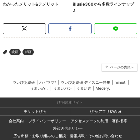
映画
邦画
>
ページの先頭へ
ウレぴあ総研
|
ハピママ*
|
ウレぴあ総研 ディズニー特集
|
mimot.
|
うまいめし
|
うまいパン
|
うまい肉
|
Medery.
ぴあ関連サイト
チケットぴあ
ぴあ(アプリ&Web)
会社案内
プライバシーポリシー
アクセスデータの利用・著作権等
外部送信ポリシー
広告出稿・お取り組みのご相談・情報掲載・その他お問い合わせ