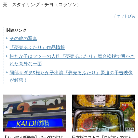
亮 スタイリング・チヨ（コラソン）
チケットぴあ
関連リンク
その他の写真
『夢売るふたり』作品情報
松たか子はフツーの人!? 『夢売るふたり』舞台挨拶で明かさ
れた意外な一面
阿部サダヲ&松たか子出演『夢売るふたり』緊迫の予告映像
が解禁！