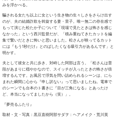
みを浮かべる。
騙される女たち以上に女という生き物の生々しさをさらけ出す
のが、夫の結婚詐欺を斡旋する妻・里子。唯一無二の存在感で
もって演じた松たか子について「現場で見たときは怖さを感じ
なかった」という西川監督だが、「積み重ねてきたカットを編
集で繋いだときに怖いと思いました。松さんが映ってるカット
には『もう1秒だけ』とのばしたくなる吸引力があるんです」と
明かす。
夫として彼女と共に歩き、対峙した阿部は言う。「松さんは普
段があまりに穏やかなので、スイッチが入ったときの怖さが倍
増するんです。お風呂で浮気を問い詰められるシーンは、にら
まれた瞬間に心から『申し訳ない』って思いましたね。電車で
のシーンでも台本のト書きに『目が三角になる』とあったけ
ど、本当になってましたから（笑）」。
『夢売るふたり』
取材・文・写真：黒豆直樹阿部サダヲ：ヘアメイク・荒川英