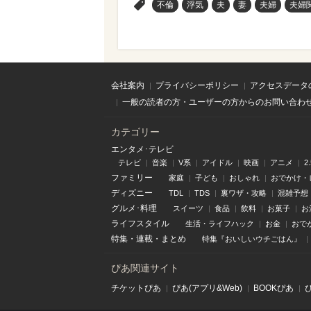
>
不倫
浮気
夫
妻
夫婦
夫婦
会社案内
プライバシーポリシー
アクセスデータ
一般の読者の方・ユーザーの方からのお問い合わ
カテゴリー
エンタメ･テレビ
テレビ
音楽
V系
アイドル
映画
アニメ
2
ファミリー
家庭
子ども
おしゃれ
おでかけ・
ディズニー
TDL
TDS
裏ワザ・攻略
混雑予想
グルメ･料理
スイーツ
食品
飲料
お菓子
お
ライフスタイル
生活・ライフハック
お金
おで
特集
・
連載
・
まとめ
特集『おいしいウチごはん』
ぴあ関連サイト
チケットぴあ
ぴあ(アプリ&Web)
BOOKぴあ