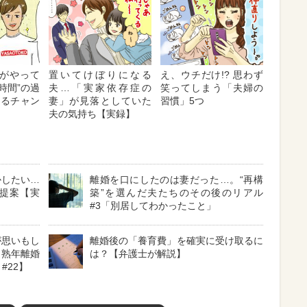
がやって
置いてけぼりになる
え、ウチだけ!? 思わず
時間”の過
夫…「実家依存症の
笑ってしまう「夫婦の
作るチャン
妻」が見落としていた
習慣」5つ
夫の気持ち【実録】
かしたい…
離婚を口にしたのは妻だった…。“再構
提案【実
築”を選んだ夫たちのその後のリアル
#3「別居してわかったこと」
が思いもし
離婚後の「養育費」を確実に受け取るに
・熟年離婚
は？【弁護士が解説】
#22】