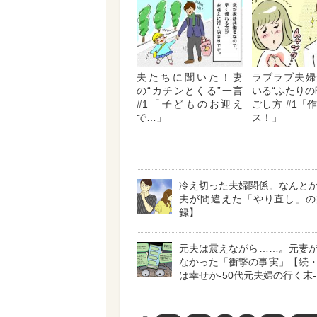
夫たちに聞いた！妻
ラブラブ夫婦
の“カチンとくる”一言
いる“ふたりの
#1「子どものお迎え
ごし方 #1「
で…」
ス！」
冷え切った夫婦関係。なんと
夫が間違えた「やり直し」の
録】
元夫は震えながら……。元妻
なかった「衝撃の事実」【続
は幸せか-50代元夫婦の行く末- 