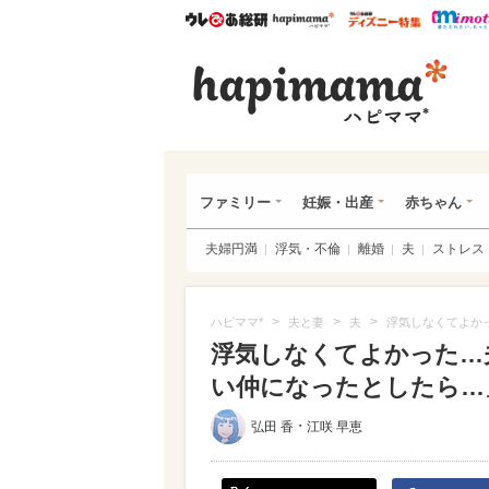
ウレぴあ総研
ハピママ*
ウレぴあ
ハピ
ファミリー
妊娠・出産
赤ちゃん
夫婦円満
浮気・不倫
離婚
夫
ストレス
>
>
>
ハピママ*
夫と妻
夫
浮気しなくてよか
浮気しなくてよかった…
い仲になったとしたら…
・
弘田 香
江咲 早恵