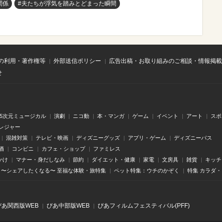
関係
#夫たちが浮気を踏みとどまった瞬間
の利用・著作権等
外部送信ポリシー
広告出稿・お取り組みのご相談・情報掲載
せ
.5次元ミュージカル
演劇
ニコ動
本・マンガ
ゲーム
イベント
アート
スポ
レジャー
混雑対策
テレビ・映画
ディズニーグッズ
アプリ・ゲーム
ディズニーパス
酒
コンビニ
カフェ・ショップ
ファミレス
かけ
マナー・身だしなみ
節約
ダイエット・健康
家電
文房具
雑貨
キッチ
〜シェアしたくなる〜 至福な体験・旅特集
ペット特集：ウチのかぞく
特集 カラダ
ぴあ関⻄版WEB
ぴあ中部版WEB
ぴあフィルムフェスティバル(PFF)