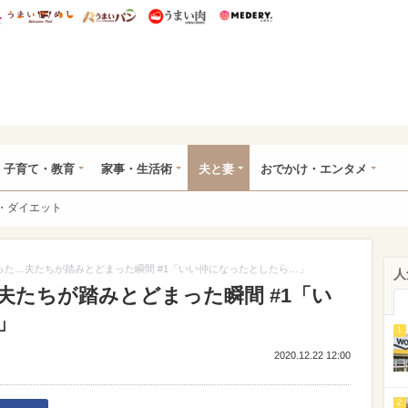
総研 ディズニー特集
mimot.
うまいめし
うまいパン
うまい肉
Medery.
ママ*
子育て・教育
家事・生活術
夫と妻
おでかけ・エンタメ
・ダイエット
った…夫たちが踏みとどまった瞬間 #1「いい仲になったとしたら…」
人
夫たちが踏みとどまった瞬間 #1「い
」
1
2020.12.22 12:00
2