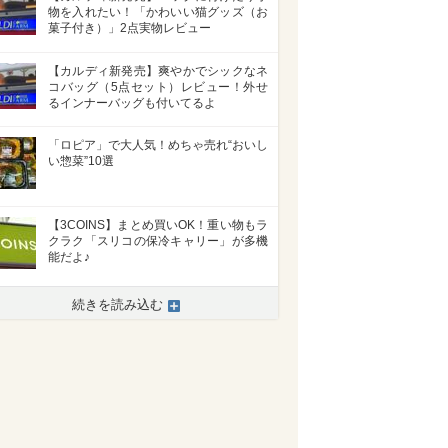
物を入れたい！「かわいい猫グッズ（お
菓子付き）」2点実物レビュー
【カルディ新発売】爽やかでシックなネ
コバッグ（5点セット）レビュー！外せ
るインナーバッグも付いてるよ
「ロピア」で大人気！めちゃ売れ“おいし
い惣菜”10選
【3COINS】まとめ買いOK！重い物もラ
クラク「スリコの保冷キャリー」が多機
能だよ♪
続きを読み込む