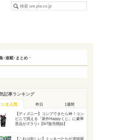
集･連載･まとめ
気記事ランキング
いま人気
昨日
1週間
【ディズニー】コンプできたら神！コン
ビニで買える「新作Happyくじ」に豪華
景品がズラリ♪【8/7販売開始】
【これは欲しい】ミッキーたちが道頓堀