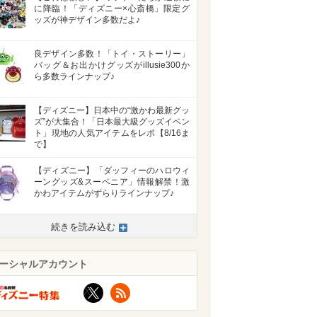
に降臨！「ディズニー×心斎橋」限定グ
ッズが神デザイン多数だよ♪
良デザイン多数！「トイ・ストーリー」
バッグ＆お出かけグッズがillusie300か
ら多数ラインナップ♪
【ディズニー】日本中の“激かわ最新グッ
ズ”が大集合！「日本最大級グッズイベン
ト」現地の人気アイテムをレポ【8/16ま
で】
【ディズニー】「ダッフィーのハロウィ
ーングッズ&スーベニア」情報解禁！激
かわアイテムがずらりラインナップ♪
続きを読み込む
ーシャルアカウント
X
RSS