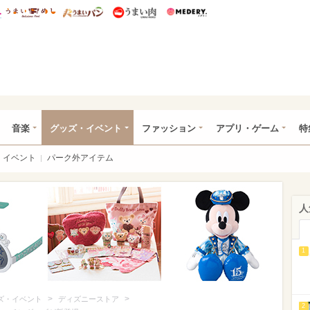
総研 ディズニー特集
mimot.
うまいめし
うまいパン
うまい肉
Medery.
ズニー特集 -ウレぴあ総研
音楽
グッズ・イベント
ファッション
アプリ・ゲーム
特
イベント
パーク外アイテム
人
1
>
>
ズ・イベント
ディズニーストア
2