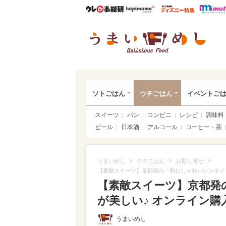
ウレぴあ総研
ハピママ*
ウレぴあ
うま
ソトごはん
ウチごはん
イベントご
スイーツ
パン
コンビニ
レシピ
調味料
ビール
日本酒
アルコール
コーヒー・茶
>
>
>
うまいめし
ウチごはん
お取り寄せ
【素敵スイーツ】京都発の「和おしゃれバレンタイン
【素敵スイーツ】京都発
が美しい♪ オンライン購
うまいめし