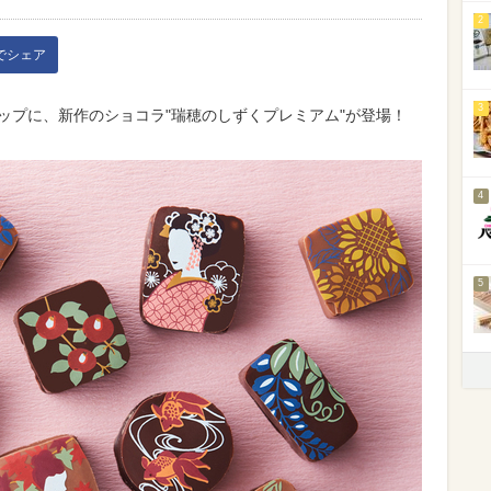
2
kでシェア
3
ップに、新作のショコラ"瑞穂のしずくプレミアム"が登場！
4
5