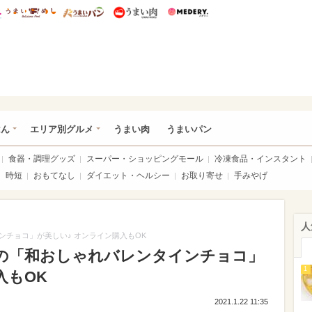
総研 ディズニー特集
mimot.
うまいめし
うまいパン
うまい肉
Medery.
いめし
はん
エリア別グルメ
うまい肉
うまいパン
食器・調理グッズ
スーパー・ショッピングモール
冷凍食品・インスタント
時短
おもてなし
ダイエット・ヘルシー
お取り寄せ
手みやげ
人
チョコ」が美しい♪ オンライン購入もOK
の「和おしゃれバレンタインチョコ」
1
入もOK
2021.1.22 11:35