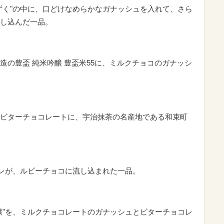
ずく"の中に、口どけなめらかなガナッシュを入れて、さら
し込んだ一品。
造の豊盃 純米吟醸 豊盃米55に、ミルクチョコのガナッシ
ビターチョコレートに、宇治抹茶の名産地である和束町
ュレが、ルビーチョコに流し込まれた一品。
醸"を、ミルクチョコレートのガナッシュとビターチョコレ