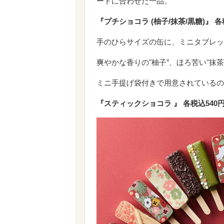
ートに合わせた一品。
『プチショコラ (柚子/抹茶/黒糖)』 各税
手のひらサイズの缶に、ミニタブレッ
爽やかな香りの"柚子”、ほろ苦い"抹
ミニ手提げ袋付きで用意されているの
『スティックショコラ 』 各税込540