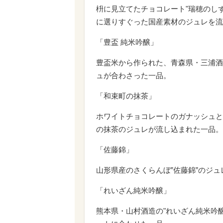
枡に見立てたチョコレート"瑞穂のし
に選りすぐった国産素材のジュレを流
「豊盃 純米吟醸」
豊盃米から作られた、青森県・三浦酒
ュが合わさった一品。
「和束町の抹茶」
ホワイトチョコレートのガナッシュと
の抹茶のジュレが流し込まれた一品。
「佐藤錦」
山形県産のさくらんぼ”佐藤錦”のジ
「れいざん純米吟醸」
熊本県・山村酒造の"れいざん純米吟