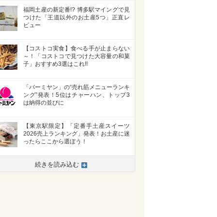
福岡土産の新定番!? 博多駅マイングで見
つけた「王道以外のお土産5つ」正直レ
ビュー
【コストコ実食】食べる手が止まらない
～！「コストコで見つけた大容量の和菓
子」おすすめ3選はこれ!!
「バーミヤン」の“売れ筋メニューランキ
ング”発表！5位はチャーハン、トップ3
は納得の並びに
【東京駅限定】「定番手土産スイーツ
2026売上ランキング」発表！お土産に迷
ったらここから選ぼう！
続きを読み込む