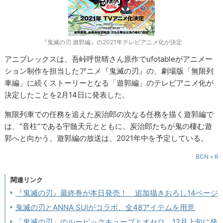
『鬼滅の刃 遊郭編』の2021年テレビアニメ化が決定
アニプレックスは、吾峠呼世晴さん原作でufotableがアニメー
ション制作を担当したアニメ『鬼滅の刃』の、劇場版「無限列
車編」に続くストーリーとなる「遊郭編」のテレビアニメ化が
決定したことを2月14日に発表した。
無限列車での任務を追えた炭治郎の次なる任務を描く遊郭編で
は、“音柱”である宇髄天元とともに、炭治郎たちが鬼の棲む遊
郭へと向かう。遊郭編の放送は、2021年中を予定している。
BCN＋R
関連リンク
『鬼滅の刃』最終巻が本日発売！ 追加描きおろし14ページ
鬼滅の刃とANNA SUIがコラボ、全48アイテムを用意
「鬼滅の刃」のルービックキューブとオセロ、12月上旬に発