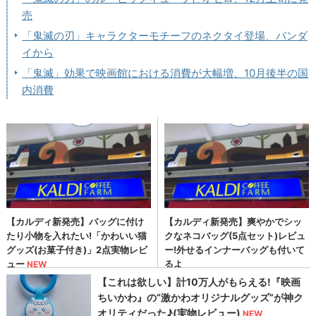
売
「鬼滅の刃」キャラクターモチーフのネクタイ登場、バンダ
イから
「鬼滅」効果で映画館における消費が大幅増、10月後半の国
内消費