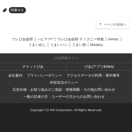
時事ネタ
>
ページの先頭へ
ウレぴあ総研
|
ハピママ*
|
ウレぴあ総研 ディズニー特集
|
mimot.
|
うまいめし
|
うまいパン
|
うまい肉
|
Medery.
ぴあ関連サイト
チケットぴあ
ぴあ(アプリ&Web)
会社案内
プライバシーポリシー
アクセスデータの利用・著作権等
外部送信ポリシー
広告出稿・お取り組みのご相談・情報掲載・その他お問い合わせ
一般の読者の方・ユーザーの方からのお問い合わせ
Copyright (C) PIA Corporation. All Rights Reserved.