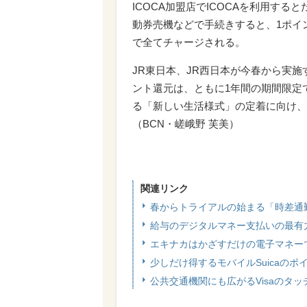
ICOCA加盟店でICOCAを利用する
動券売機などで手続きすると、1ポイ
で全てチャージされる。
JR東日本、JR西日本が今春から実
ント還元は、ともに1年間の期間限定
る「新しい生活様式」の定着に向け、
（BCN・嵯峨野 芙美）
関連リンク
春からトライアルの始まる「時差通
給与のデジタルマネー支払いの最有
エキナカはかざすだけの電子マネーで！
少しだけ得するモバイルSuicaの
公共交通機関にも広がるVisaのタ