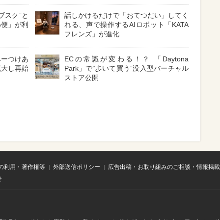
ブスク”と
話しかけるだけで「おてつだい」してく
わ便」が利
れる、声で操作するAIロボット「KATA
フレンズ」が進化
みーつけあ
ECの常識が変わる！？ 「Daytona
拡大し再始
Park」で“歩いて買う”没入型バーチャル
ストア公開
の利用・著作権等
外部送信ポリシー
広告出稿・お取り組みのご相談・情報掲載
せ