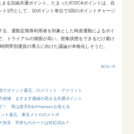
とたまる沿線共通ポイント。たまったICOCAポイントは、自
ント1円として、10ポイント単位で1回のポイントチャージ
施する、通勤定期券利用者を対象とした時差通勤によるポイ
で、トライアルの側面が高い。密集状態をできるだけ避け
時間帯別運賃の導入に向けた議論が本格化しそうだ。
BCN＋R
勤でポイント還元」のメリット・デメリット
力候補 ますます価値の高まる共通ポイント
 実は楽天Edyやnanacoも使える
ポイント還元、東京メトロのメトポ
ッチ決済 手持ちのカードは対応済み？