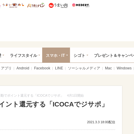
総研 ディズニー特集
mimot.
うまいめし
うまいパン
うまい肉
Medery.
ぴあ総研（うれぴあ）
愛
ライフスタイル
スマホ・IT
シゴト
プレゼント＆キャンペ
アプリ
Android
Facebook
LINE
ソーシャルメディア
Mac
Windows
通勤でポイント還元する「ICOCAでジサポ」 4月1日開始
ポイント還元する「ICOCAでジサポ」
2021.3.3 18:00配信