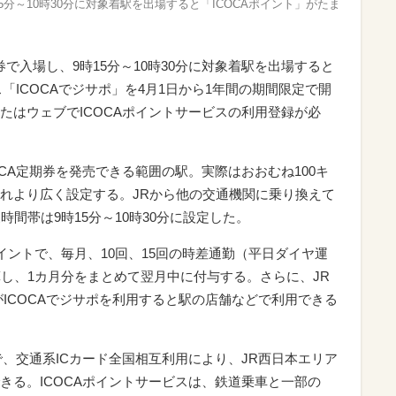
5分～10時30分に対象着駅を出場すると「ICOCAポイント」がたま
券で入場し、9時15分～10時30分に対象着駅を出場すると
「ICOCAでジサポ」を4月1日から1年間の期間限定で開
たはウェブでICOCAポイントサービスの利用登録が必
CA定期券を発売できる範囲の駅。実際はおおむね100キ
れより広く設定する。JRから他の交通機関に乗り換えて
時間帯は9時15分～10時30分に設定した。
イントで、毎月、10回、15回の時差通勤（平日ダイヤ運
算し、1カ月分をまとめて翌月中に付与する。さらに、JR
がICOCAでジサポを利用すると駅の店舗などで利用できる
で、交通系ICカード全国相互利用により、JR西日本エリア
きる。ICOCAポイントサービスは、鉄道乗車と一部の