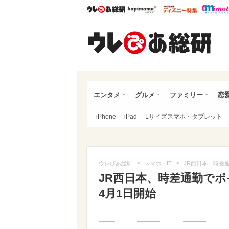
ウレぴあ総研
ハピママ*
ウレぴあ
ウレ
エンタメ
グルメ
ファミリー
恋
iPhone
iPad
Lサイズスマホ・タブレット
>
>
ウレぴあ総研
スマホ・IT
JR西日本、時差
JR西日本、時差通勤で
4月1日開始