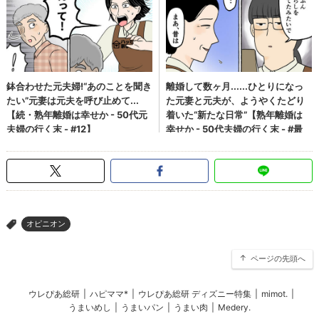
オピニオン
>
ページの先頭へ
ウレぴあ総研
|
ハピママ*
|
ウレぴあ総研 ディズニー特集
|
mimot.
|
うまいめし
|
うまいパン
|
うまい肉
|
Medery.