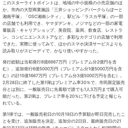
このスターライトポイントは、地域の中小規模の小売店舗のほ
か、市内の大型商業施設「三井ショッピングパークららぽーと
湘南平塚」「OSC湘南シティ」、駅ビル「ラスカ平塚」の一部
の店舗でも利用でき、ヤマダデンキ、ノジマなどの一部の家電
量販店・キャリアショップ、美容院、薬局、飲食店、レストラ
ン、コンビニエンスストアなど、多彩なカテゴリの店舗で利用
できた。実際に使ってみて、ほかのスマホ決済サービスよりも
読み取りがスピーディで、かなり使いやすかった。
発行総額は当初発行8億6667万円（プレミアム分2億円を含
む）、追加発行6億5000万円（プレミアム分1億5000万円を含
む）の計15億1667万円（プレミアム分3億5000万円を含む）。
2月28日に終了した第1弾はプレミアム率30％で、市民限定販売
分とは別に、一般販売日に先着順で誰でも1人3万円まで購入可
能だった。第2弾は、プレミア率を20％に下げる予定と報じら
れている。
第1弾では、一般販売初日の10月19日の予算額が即日完売したこ
とを受け、追加販売を決定。追加分の2日目、最終販売日の21
年11月13日は15時の販売（チャージ）スタートから約1時間の