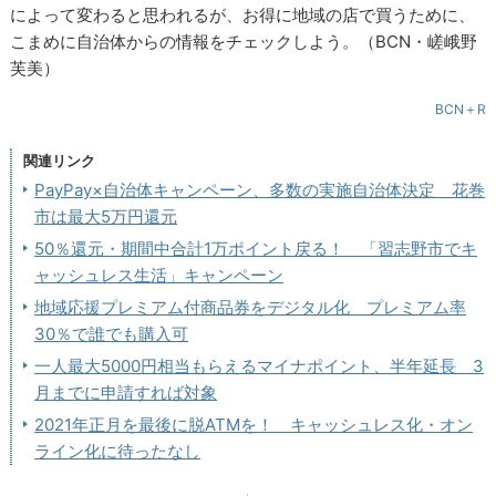
によって変わると思われるが、お得に地域の店で買うために、
こまめに自治体からの情報をチェックしよう。（BCN・嵯峨野
芙美）
BCN＋R
関連リンク
PayPay×自治体キャンペーン、多数の実施自治体決定 花巻
市は最大5万円還元
50％還元・期間中合計1万ポイント戻る！ 「習志野市でキ
ャッシュレス生活」キャンペーン
地域応援プレミアム付商品券をデジタル化 プレミアム率
30％で誰でも購入可
一人最大5000円相当もらえるマイナポイント、半年延長 3
月までに申請すれば対象
2021年正月を最後に脱ATMを！ キャッシュレス化・オン
ライン化に待ったなし