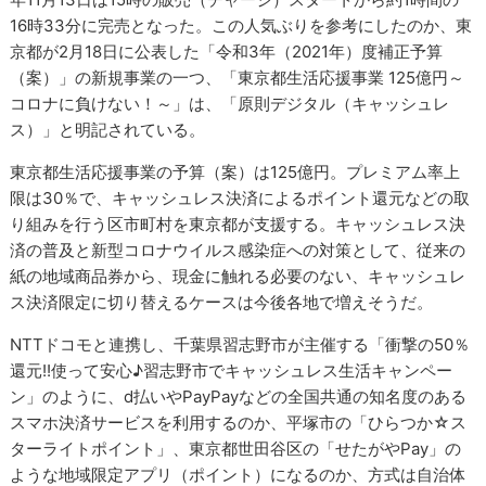
16時33分に完売となった。この人気ぶりを参考にしたのか、東
京都が2月18日に公表した「令和3年（2021年）度補正予算
（案）」の新規事業の一つ、「東京都生活応援事業 125億円～
コロナに負けない！～」は、「原則デジタル（キャッシュレ
ス）」と明記されている。
東京都生活応援事業の予算（案）は125億円。プレミアム率上
限は30％で、キャッシュレス決済によるポイント還元などの取
り組みを行う区市町村を東京都が支援する。キャッシュレス決
済の普及と新型コロナウイルス感染症への対策として、従来の
紙の地域商品券から、現金に触れる必要のない、キャッシュレ
ス決済限定に切り替えるケースは今後各地で増えそうだ。
NTTドコモと連携し、千葉県習志野市が主催する「衝撃の50％
還元!!使って安心♪習志野市でキャッシュレス生活キャンペー
ン」のように、d払いやPayPayなどの全国共通の知名度のある
スマホ決済サービスを利用するのか、平塚市の「ひらつか☆ス
ターライトポイント」、東京都世田谷区の「せたがやPay」の
ような地域限定アプリ（ポイント）になるのか、方式は自治体