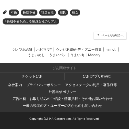
不倫
長期不倫
独身女性
彼氏
彼女
>
#長期不倫を続ける独身女性のリアル
ページの先頭へ
ウレぴあ総研
|
ハピママ*
|
ウレぴあ総研 ディズニー特集
|
mimot.
|
うまいめし
|
うまいパン
|
うまい肉
|
Medery.
ぴあ関連サイト
チケットぴあ
ぴあ(アプリ&Web)
会社案内
プライバシーポリシー
アクセスデータの利用・著作権等
外部送信ポリシー
広告出稿・お取り組みのご相談・情報掲載・その他お問い合わせ
一般の読者の方・ユーザーの方からのお問い合わせ
Copyright (C) PIA Corporation. All Rights Reserved.