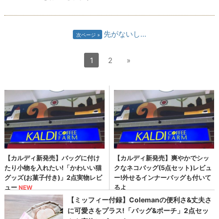
先がないし…
次ページ
1
2
»