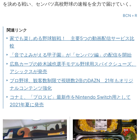
を決める戦い、センバツ高校野球の速報を全力で届けていく。
BCN＋R
関連リンク
家でも楽しめる野球観戦！ 主要5つの動画配信サービス比
較
「音でよみがえる甲子園」が「センバツ編」の配信を開始
広島カープの鈴木誠也選手モデル野球用スパイクシューズ、
アシックスが発売
プロ野球、観客数制限で視聴数2倍のDAZN 21年もオリジ
ナルコンテンツ強化
コナミ、「プロスピ」最新作をNintendo Switch用として
2021年夏に発売