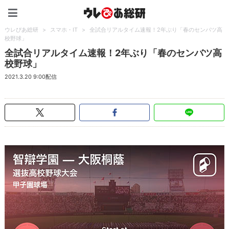
ウレぴあ総研（うれぴあ）
ウレぴあ総研
>
スマホ・IT
>
全試合リアルタイム速報！2年ぶり「春のセンバツ高
校野球」
全試合リアルタイム速報！2年ぶり「春のセンバツ高
校野球」
2021.3.20 9:00配信