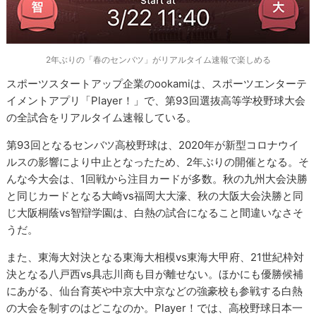
2年ぶりの「春のセンバツ」がリアルタイム速報で楽しめる
スポーツスタートアップ企業のookamiは、スポーツエンターテ
イメントアプリ「Player！」で、第93回選抜高等学校野球大会
の全試合をリアルタイム速報している。
​第93回となるセンバツ高校野球は、2020年が新型コロナウイ
ルスの影響により中止となったため、2年ぶりの開催となる。そ
んな今大会は、1回戦から注目カードが多数。秋の九州大会決勝
と同じカードとなる大崎vs福岡大大濠、秋の大阪大会決勝と同
じ大阪桐蔭vs智辯学園は、白熱の試合になること間違いなさそ
うだ。
また、東海大対決となる東海大相模vs東海大甲府、21世紀枠対
決となる八戸西vs具志川商も目が離せない。ほかにも優勝候補
にあがる、仙台育英や中京大中京などの強豪校も参戦する白熱
の大会を制すのはどこなのか。Player！では、高校野球日本一