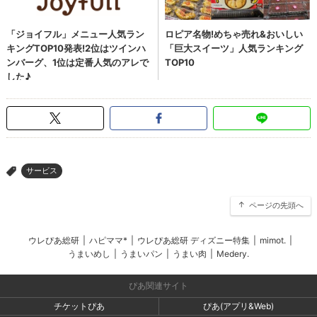
サービス
>
ページの先頭へ
ウレぴあ総研
|
ハピママ*
|
ウレぴあ総研 ディズニー特集
|
mimot.
|
うまいめし
|
うまいパン
|
うまい肉
|
Medery.
ぴあ関連サイト
チケットぴあ
ぴあ(アプリ&Web)