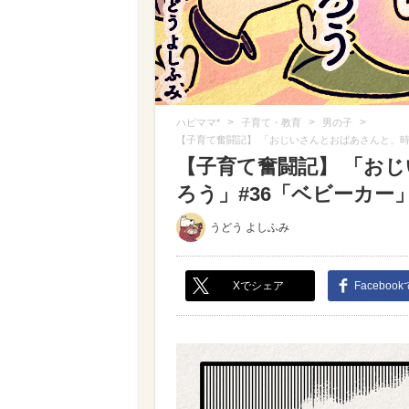
>
>
>
ハピママ*
子育て・教育
男の子
【子育て奮闘記】 「おじいさんとおばあさんと、時
【子育て奮闘記】 「お
ろう」#36「ベビーカー」
うどう よしふみ
Xでシェア
Faceboo