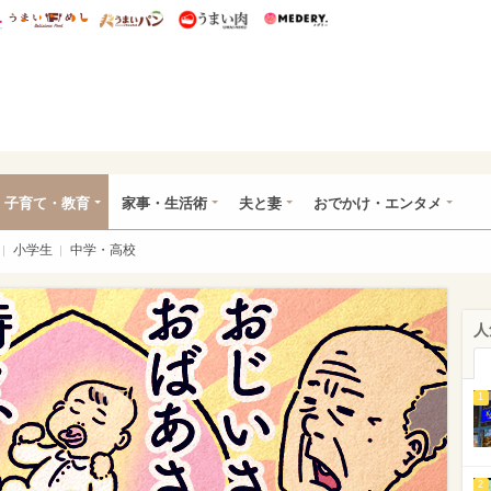
総研 ディズニー特集
mimot.
うまいめし
うまいパン
うまい肉
Medery.
ママ*
子育て・教育
家事・生活術
夫と妻
おでかけ・エンタメ
小学生
中学・高校
人
1
2