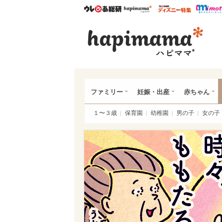
ウレぴあ総研
ハピママ*
ウレぴあ
ハピ
ファミリー
妊娠・出産
赤ちゃん
１〜３歳
保育園
幼稚園
男の子
女の子