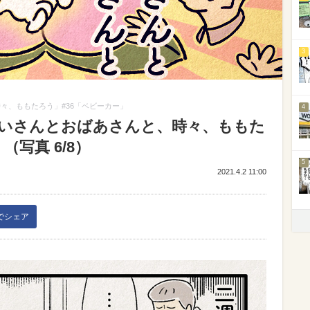
3
々、ももたろう」#36「ベビーカー」
4
じいさんとおばあさんと、時々、ももた
（写真 6/8）
5
2021.4.2 11:00
kでシェア