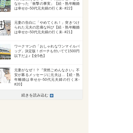
なかった「衝撃の事実」【続・熟年離婚
は幸せか-50代元夫婦の行く末- #22】
元妻の告白に「やめてくれ！」突きつけ
られた元夫の悲痛な叫び【続・熟年離婚
は幸せか-50代元夫婦の行く末- #21】
ワークマンの「おしゃれなワンマイルバ
ッグ」決定版！ポーチも付いてて1500円
以下だよ♪【全5色】
元妻がなぜ！？『突然ごめんなさい』不
安が募るメッセージに元夫は…【続・熟
年離婚は幸せか-50代元夫婦の行く末-
#20】
続きを読み込む