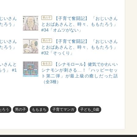
じいさん
【子育て奮闘記】 「おじいさん
男の子
たろう」
とおばあさんと、時々、ももたろう」
#34「オムツがない」
じいさん
【子育て奮闘記】 「おじいさん
男の子
たろう」
とおばあさんと、時々、ももたろう」
#32「そっくり」
いさんと
【シナモロール】健気でかわいい
食生活
う」 #1
シナモンが刺さる…！「ハッピーセッ
ト第二弾」が最上級の癒しだった話
（全3種）
たろう
男の子
ももまち
子育てマンガ
子ども_0歳