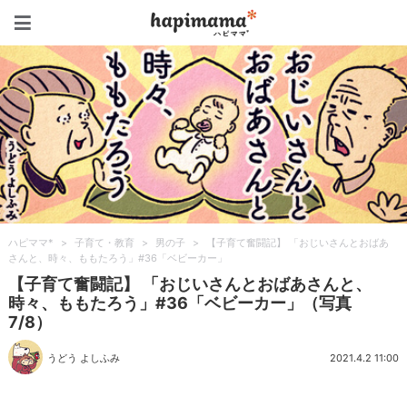
ハピママ*
ハピママ*
>
子育て・教育
>
男の子
>
【子育て奮闘記】 「おじいさんとおばあ
さんと、時々、ももたろう」#36「ベビーカー」
【子育て奮闘記】 「おじいさんとおばあさんと、
時々、ももたろう」#36「ベビーカー」（写真
7/8）
うどう よしふみ
2021.4.2 11:00