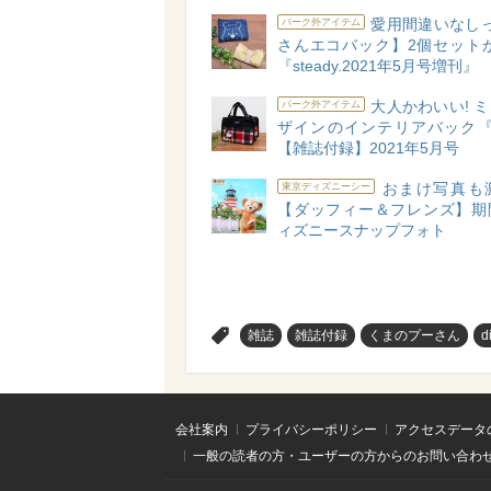
愛用間違いなしっ
パーク外アイテム
さんエコバック】2個セットが
『steady.2021年5月号増刊』
大人かわいい! 
パーク外アイテム
ザインのインテリアバック『s
【雑誌付録】2021年5月号
おまけ写真も
東京ディズニーシー
【ダッフィー＆フレンズ】期
ィズニースナップフォト
>
雑誌
雑誌付録
くまのプーさん
d
会社案内
プライバシーポリシー
アクセスデータ
一般の読者の方・ユーザーの方からのお問い合わ