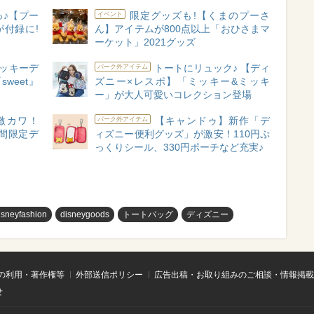
♪【プー
限定グッズも!【くまのプーさ
イベント
付録に!
ん】アイテムが800点以上「おひさまマ
ーケット」2021グッズ
ミッキーデ
トートにリュック♪ 【ディ
パーク外アイテム
weet』
ズニー×レスポ】「ミッキー&ミッキ
ー」が大人可愛いコレクション登場
激カワ！
【キャンドゥ】新作「デ
パーク外アイテム
間限定デ
ィズニー便利グッズ」が激安！110円ぷ
っくりシール、330円ポーチなど充実♪
isneyfashion
disneygoods
トートバッグ
ディズニー
の利用・著作権等
外部送信ポリシー
広告出稿・お取り組みのご相談・情報掲載
せ