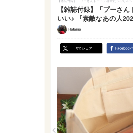
【雑誌付録】「プーさんトート」容量たっぷり＆シン
【雑誌付録】「プーさん
いい♪ 『素敵なあの人202
Hatama
Xでシェア
Faceboo
<