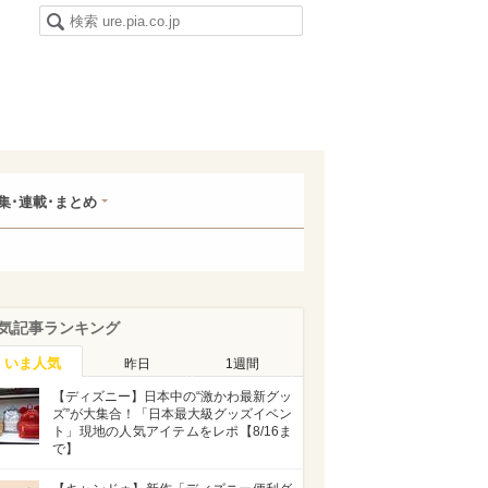
集･連載･まとめ
気記事ランキング
いま人気
昨日
1週間
【ディズニー】日本中の“激かわ最新グッ
ズ”が大集合！「日本最大級グッズイベン
ト」現地の人気アイテムをレポ【8/16ま
で】