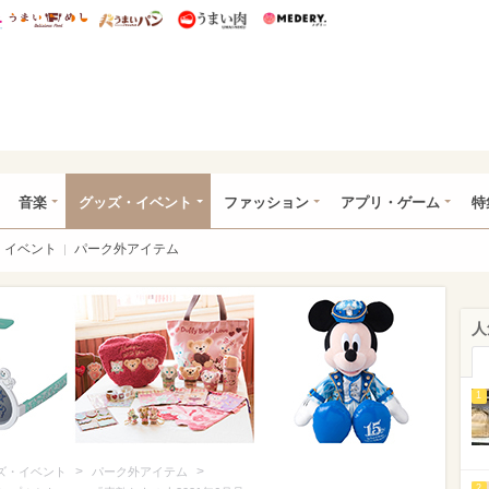
総研 ディズニー特集
mimot.
うまいめし
うまいパン
うまい肉
Medery.
ズニー特集 -ウレぴあ総研
音楽
グッズ・イベント
ファッション
アプリ・ゲーム
特
イベント
パーク外アイテム
人
1
>
>
ズ・イベント
パーク外アイテム
2