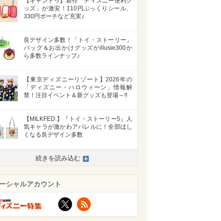
【キャンドゥ】新作「ディズニー便利グ
ッズ」が激安！110円ぷっくりシール、
330円ポーチなど充実♪
良デザイン多数！「トイ・ストーリー」
バッグ＆お出かけグッズがillusie300か
ら多数ラインナップ♪
【東京ディズニーリゾート】2026年の
「ディズニー・ハロウィーン」情報解
禁！注目イベント＆新グッズも登場～!!
【MILKFED.】『トイ・ストーリー5』人
気キャラが激かわアパレルに！全部ほし
くなる良デザイン多数
続きを読み込む
ーシャルアカウント
X
RSS
>