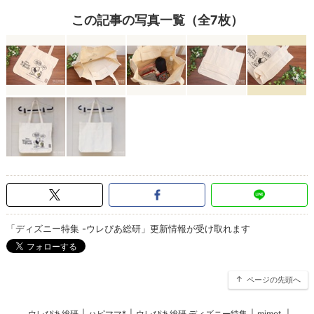
この記事の写真一覧（全7枚）
「ディズニー特集 -ウレぴあ総研」更新情報が受け取れます
ページの先頭へ
ウレぴあ総研
|
ハピママ*
|
ウレぴあ総研 ディズニー特集
|
mimot.
|