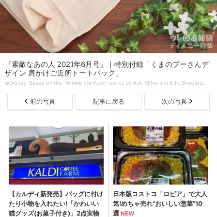
『素敵なあの人 2021年6月号』｜特別付録「くまのプーさんデ
ザイン 肩かけご近所トートバッグ」
©Disney. Based on the “Winnie the Pooh”works by A.A. Milne and E.H. Shepard.
前の写真
記事に戻る
次の写真