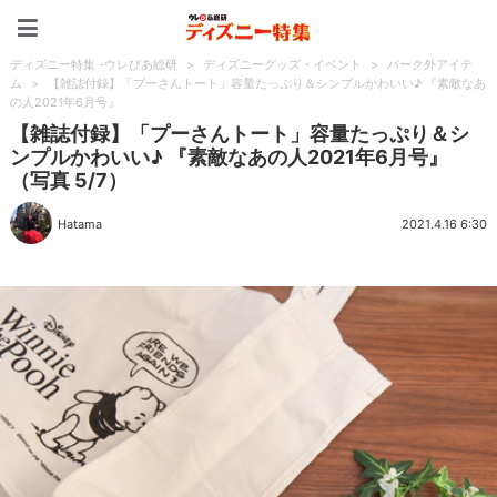
ディズニー特集 -ウレぴあ
ディズニー特集 -ウレぴあ総研
>
ディズニーグッズ・イベント
>
パーク外アイテ
ム
>
【雑誌付録】「プーさんトート」容量たっぷり＆シンプルかわいい♪ 『素敵なあ
の人2021年6月号』
【雑誌付録】「プーさんトート」容量たっぷり＆シ
ンプルかわいい♪ 『素敵なあの人2021年6月号』
（写真 5/7）
Hatama
2021.4.16 6:30