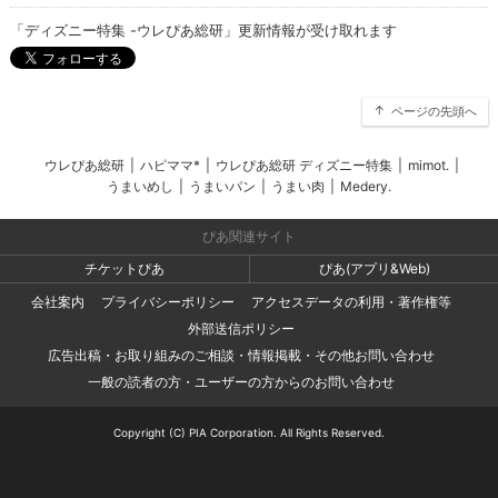
「ディズニー特集 -ウレぴあ総研」更新情報が受け取れます
ページの先頭へ
ウレぴあ総研
|
ハピママ*
|
ウレぴあ総研 ディズニー特集
|
mimot.
|
うまいめし
|
うまいパン
|
うまい肉
|
Medery.
ぴあ関連サイト
チケットぴあ
ぴあ(アプリ&Web)
会社案内
プライバシーポリシー
アクセスデータの利用・著作権等
外部送信ポリシー
広告出稿・お取り組みのご相談・情報掲載・その他お問い合わせ
一般の読者の方・ユーザーの方からのお問い合わせ
Copyright (C) PIA Corporation. All Rights Reserved.