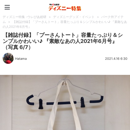
ディズニー特集 -ウレぴあ
ディズニー特集 -ウレぴあ総研
>
ディズニーグッズ・イベント
>
パーク外アイテ
ム
>
【雑誌付録】「プーさんトート」容量たっぷり＆シンプルかわいい♪ 『素敵なあ
の人2021年6月号』
【雑誌付録】「プーさんトート」容量たっぷり＆シ
ンプルかわいい♪ 『素敵なあの人2021年6月号』
（写真 6/7）
Hatama
2021.4.16 6:30