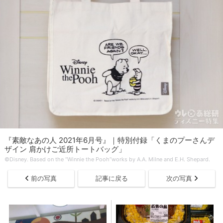
『素敵なあの人 2021年6月号』｜特別付録「くまのプーさんデ
ザイン 肩かけご近所トートバッグ」
©Disney. Based on the “Winnie the Pooh”works by A.A. Milne and E.H. Shepard.
前の写真
記事に戻る
次の写真