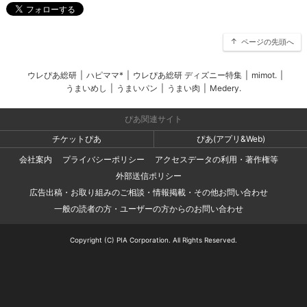
ページの先頭へ
ウレぴあ総研
|
ハピママ*
|
ウレぴあ総研 ディズニー特集
|
mimot.
|
うまいめし
|
うまいパン
|
うまい肉
|
Medery.
ぴあ関連サイト
チケットぴあ
ぴあ(アプリ&Web)
会社案内
プライバシーポリシー
アクセスデータの利用・著作権等
外部送信ポリシー
広告出稿・お取り組みのご相談・情報掲載・その他お問い合わせ
一般の読者の方・ユーザーの方からのお問い合わせ
Copyright (C) PIA Corporation. All Rights Reserved.