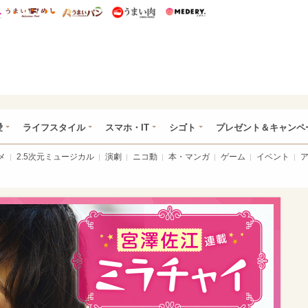
総研 ディズニー特集
mimot.
うまいめし
うまいパン
うまい肉
Medery.
ぴあ総研（うれぴあ）
愛
ライフスタイル
スマホ・IT
シゴト
プレゼント＆キャンペ
メ
2.5次元ミュージカル
演劇
ニコ動
本・マンガ
ゲーム
イベント