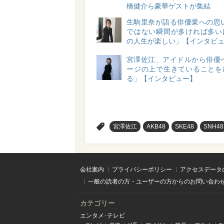
橋健介ら豪華ゲストが集結
生駒里奈が語る俳優業への思い
ではない瞬間が多ければ多い
の人生が楽しい」【インタビ
宮澤佐江、アイドルから俳優へ
ージの上で生きていることを
る」【インタビュー】
>
宮澤佐江
AKB48
SKE48
SNH48
会社案内
プライバシーポリシー
アクセスデータ
一般の読者の方・ユーザーの方からのお問い合わ
カテゴリー
エンタメ･テレビ