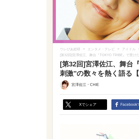
>
>
ウレぴあ総研
エンタメ・テレビ
アイドル
[第32回]宮澤佐江、舞台『TOKYO TRIBE』で
[第32回]宮澤佐江、舞台『
刺激"の数々を熱く語る【ロ
・
宮澤佐江
CHIE
Xでシェア
Faceboo