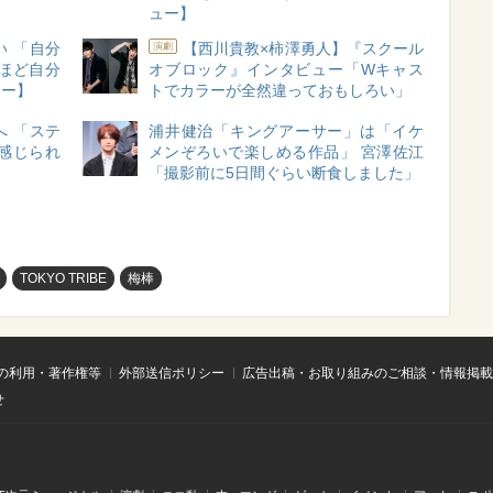
ュー】
 「自分
【西川貴教×柿澤勇人】『スクール
演劇
ほど自分
オブロック』インタビュー「Wキャス
ュー】
トでカラーが全然違っておもしろい」
 「ステ
浦井健治「キングアーサー」は「イケ
感じられ
メンぞろいで楽しめる作品」 宮澤佐江
「撮影前に5日間ぐらい断食しました」
TOKYO TRIBE
梅棒
の利用・著作権等
外部送信ポリシー
広告出稿・お取り組みのご相談・情報掲載
せ