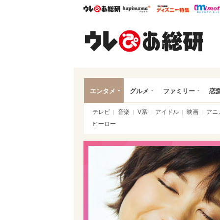
ウレぴあ総研
ハピママ*
ウレぴあ
ウレ
エンタメ
グルメ
ファミリー
恋
テレビ
音楽
V系
アイドル
映画
アニ
ヒーロー