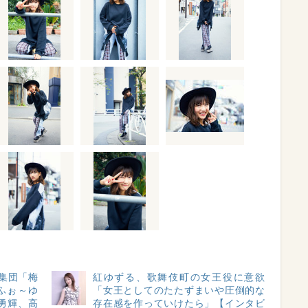
集団「梅
紅ゆずる、歌舞伎町の女王役に意欲
 ふぉ～ゆ
「女王としてのたたずまいや圧倒的な
越勇輝、高
存在感を作っていけたら」【インタビ