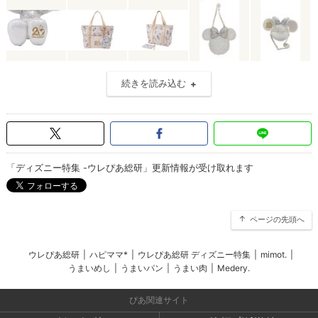
続きを読み込む
「ディズニー特集 -ウレぴあ総研」更新情報が受け取れます
ページの先頭へ
ウレぴあ総研
|
ハピママ*
|
ウレぴあ総研 ディズニー特集
|
mimot.
|
うまいめし
|
うまいパン
|
うまい肉
|
Medery.
ぴあ関連サイト