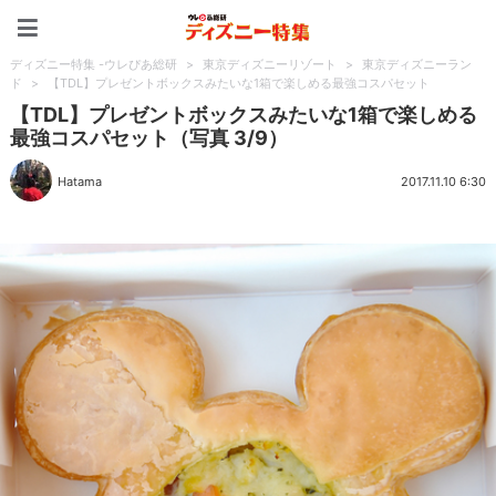
ディズニー特集 -ウレぴあ
ディズニー特集 -ウレぴあ総研
>
東京ディズニーリゾート
>
東京ディズニーラン
ド
>
【TDL】プレゼントボックスみたいな1箱で楽しめる最強コスパセット
【TDL】プレゼントボックスみたいな1箱で楽しめる
最強コスパセット（写真 3/9）
Hatama
2017.11.10 6:30